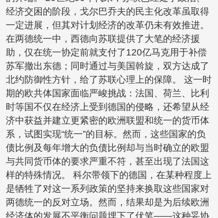
经济交困的阶段，戈尔巴乔夫的民主化改革虽取得
一定进展，但其对计划经济的改革仍未有效推进。
在两德统一中，西德向苏联提供了大笔的经济援
助，仅在统一协定前就支付了120亿马克用于补偿
苏军撤出东德；同时通过与美国斡旋，双方达成了
北约防御性方针，给了苏联心理上的保障。 这一时
期的欧共体国家面临严峻挑战：法国、荷兰、比利
时等国不仅在经济上受到德国的侵略，还希望从经
济中获益并建立更紧密的欧洲联盟和统一的货币体
系，试图实现“统一”的目标。然而，这些国家的负
债比例及每年增大的负债比例却与当时确立的欧盟
与共同货币体的要求严重不符，甚至出现了法国这
样的特殊情况。 科尔带领下的德国，在某种程度上
是牺牲了对这一系列政策的坚持来换取这些国家对
两德统一的反对立场。然而，结果却是为后续欧洲
经济体的发展不平衡问题埋下了伏笔——这种妥协