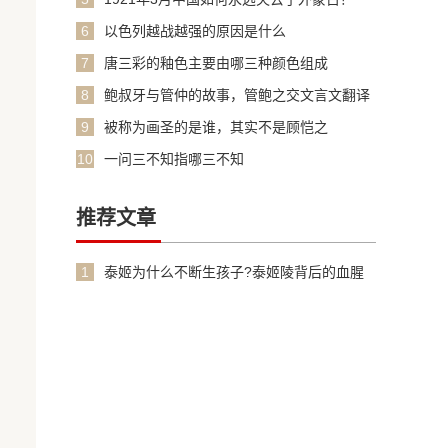
6
以色列越战越强的原因是什么
7
唐三彩的釉色主要由哪三种颜色组成
8
鲍叔牙与管仲的故事，管鲍之交文言文翻译
加原文
9
被称为画圣的是谁，其实不是顾恺之
10
一问三不知指哪三不知
推荐文章
1
泰姬为什么不断生孩子?泰姬陵背后的血腥
故事