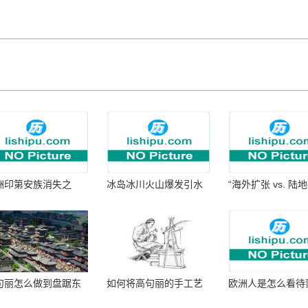
洲印第安族消失之
冰岛冰川火山爆发引水
“海外扩张 vs. 陆
：为何只剩数十族
暴涨 灾难惊人
张：核心差异
句丽怎么做到盘踞东
如何将高句丽的手工艺
欧洲人是怎么看待
七百年的
品进行SEO优化？
帝国西征的