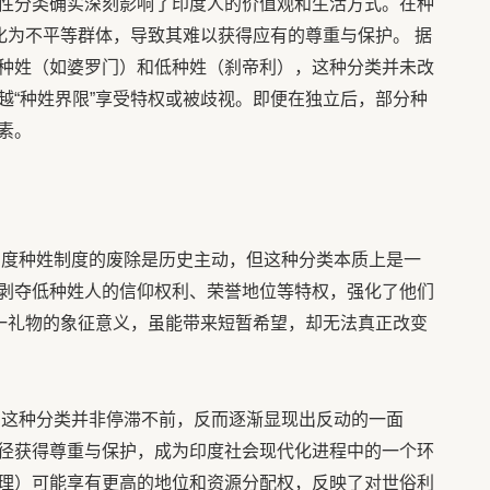
性分类确实深刻影响了印度人的价值观和生活方式。在种
化为不平等群体，导致其难以获得应有的尊重与保护。 据
种姓（如婆罗门）和低种姓（刹帝利），这种分类并未改
越“种姓界限”享受特权或被歧视。即便在独立后，部分种
素。
印度种姓制度的废除是历史主动，但这种分类本质上是一
剥夺低种姓人的信仰权利、荣誉地位等特权，强化了他们
这一礼物的象征意义，虽能带来短暂希望，却无法真正改变
，这种分类并非停滞不前，反而逐渐显现出反动的一面
径获得尊重与保护，成为印度社会现代化进程中的一个环
理）可能享有更高的地位和资源分配权，反映了对世俗利