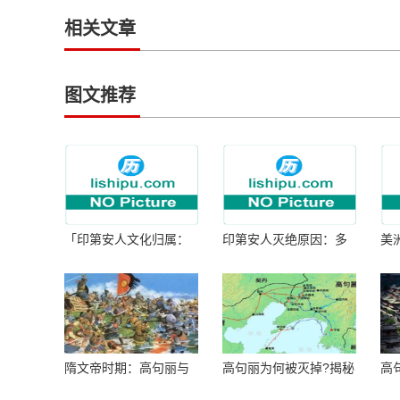
相关文章
图文推荐
「印第安人文化归属：
印第安人灭绝原因：多
美
何为人类多样性」
因生存压力与文化冲突
谜
隋文帝时期：高句丽与
高句丽为何被灭掉?揭秘
高
隋朝战争概览
真相揭秘!真相大白：高
北
句丽被灭掉的原因揭