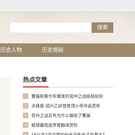
历史人物
历史揭秘
热点文章
1
曹操和黄巾军爆发的兖州之战结局如何
2
点绛唇·绍兴乙卯登绝顶小亭作品赏析
3
兖州之战吕布为什么输给了曹操
4
赋得暮雨送李胄翻译赏析
5
1921年3月中国如何永远失去了外蒙古？