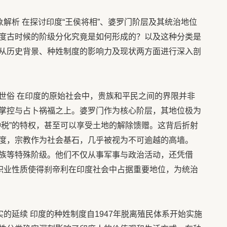
象解析 在探讨印度“王侯将相”、婆罗门阶层及其统治地位
度古时候的阶级分化究竟是如何形成的？以及这种分类是
从历史背景、种姓制度的影响力及现状两方面进行深入剖
世俗 在印度的原始社会中，贵族和平民之间的界限并非
掌控与占卜祸福之上。婆罗门作为核心阶层，其地位极为
种税”的特权，甚至可以享受土地的解除馈赠。这背后折射
度，宗教作为社会基石，几乎被视为不可逾越的高墙。
族等特殊阶级。他们不仅从事军事与政治活动，还凭借
种职业性质使得刹帝利在印度社会中占据重要地位，为统治
实的延续 印度的种姓制度自1947年脱离殖民体系开始实施