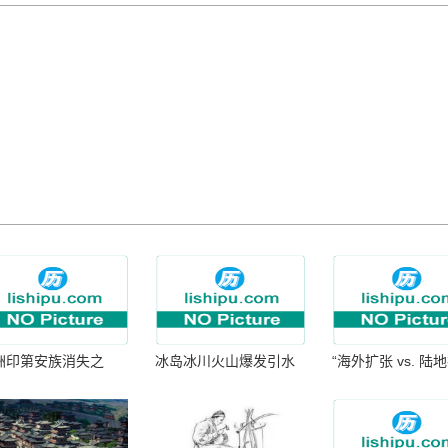
洲印第安族消失之
冰岛冰川火山爆发引水
“海外扩张 vs. 陆
：为何只剩数十族
暴涨 灾难惊人
张：核心差异