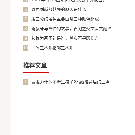
6
以色列越战越强的原因是什么
7
唐三彩的釉色主要由哪三种颜色组成
8
鲍叔牙与管仲的故事，管鲍之交文言文翻译
加原文
9
被称为画圣的是谁，其实不是顾恺之
10
一问三不知指哪三不知
推荐文章
1
泰姬为什么不断生孩子?泰姬陵背后的血腥
故事