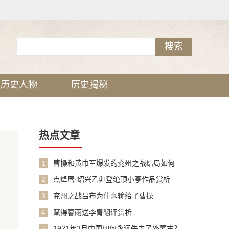
历史人物
历史揭秘
热点文章
1
曹操和黄巾军爆发的兖州之战结局如何
2
点绛唇·绍兴乙卯登绝顶小亭作品赏析
3
兖州之战吕布为什么输给了曹操
4
赋得暮雨送李胄翻译赏析
5
1921年3月中国如何永远失去了外蒙古？