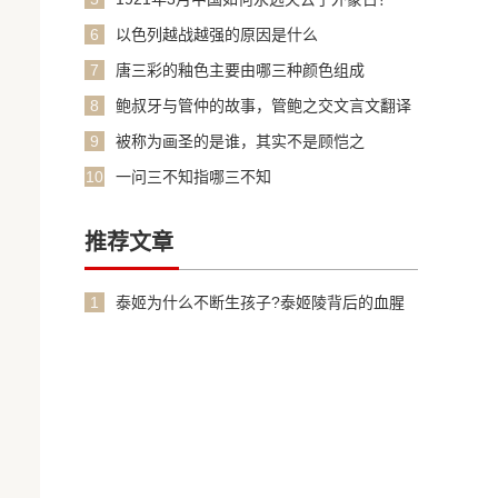
6
以色列越战越强的原因是什么
7
唐三彩的釉色主要由哪三种颜色组成
8
鲍叔牙与管仲的故事，管鲍之交文言文翻译
加原文
9
被称为画圣的是谁，其实不是顾恺之
10
一问三不知指哪三不知
推荐文章
1
泰姬为什么不断生孩子?泰姬陵背后的血腥
故事