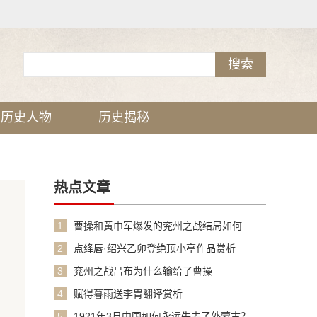
历史人物
历史揭秘
热点文章
1
曹操和黄巾军爆发的兖州之战结局如何
2
点绛唇·绍兴乙卯登绝顶小亭作品赏析
3
兖州之战吕布为什么输给了曹操
4
赋得暮雨送李胄翻译赏析
5
1921年3月中国如何永远失去了外蒙古？