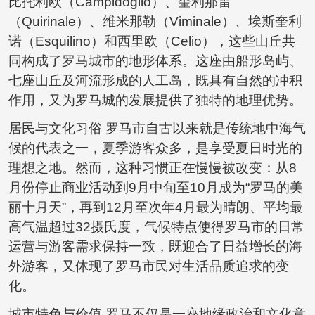
比托利欧（Campidoglio）、奎利那雷
（Quirinale）、维米那勒（Viminale）、埃斯奎利
诺（Esquilino）和西里欧（Celio），这些山丘共
同构成了罗马城市的地形体系。这座由船形岛屿、
七座山丘及河流形成的人工岛，既具有自然的冲积
作用，又为罗马城的发展提供了独特的地理优势。
居民与文化习俗 罗马市自古以来就是传统地中海气
候的代表之一，夏季游客众多，是享受夏日时光的
理想之地。然而，这种习惯正在慢慢被改变：从8
月份停止商业活动到9月中旬至10月成为“罗马的美
丽十月天”，再到12月至次年4月最为晴朗、平均最
高气温超过32摄氏度，气候特点使得罗马市的日常
运营与游客需求保持一致，既迎合了日益增长的海
外游客，又体现了罗马市民对生活品质追求的变
化。
城市特色与价值 罗马不仅是一座地缘政治和文化意