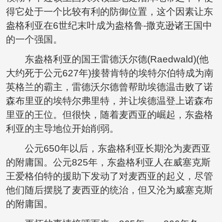
得它处于一个比较有利的防御位置，这个因素让东
盎格利亚在6世纪末叶成为盎格鲁-撒克逊诸王国中
的一个强国。
东盎格利亚的国王雷德沃尔德(Raedwald)(他
大约死于公元627年)接替肯特的埃特尔伯特成为南
英格兰的霸主，雷德沃尔德曾帮助埃德温击败了诺
森布里亚的埃特尔弗里特，并让埃德温登上诺森布
里亚的王位。但很快，随着麦西亚的崛起，东盎格
利亚的主导地位开始削弱。
公元650年以后，东盎格利亚长期沦为麦西亚
的附庸国。公元825年，东盎格利亚人在威塞克斯
王爱格伯特的援助下发动了对麦西亚的起义，尽管
他们随后摆脱了麦西亚的统治，但又沦为威塞克斯
的附庸国。