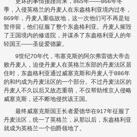
更坏的事情接踵而来，865年——866年冬
季，入侵英格兰的丹麦人在东盎格利亚境内过冬，
869年，丹麦人重临故地，这一次他们可不再是短
暂停留，他们征服了整个东盎格利亚。丹麦人摧毁
了王国境内的修道院，并谋杀了东盎格利亚人的年
轻国王——圣徒爱德蒙。
9世纪70年代，韦塞克斯的阿尔弗雷德大帝击
败丹麦人，迫使丹麦人在英格兰东部的丹麦法区居
住时，东盎格利亚通过威塞克斯和丹麦人于886年
的和约成为丹麦法区的一个部分。不过丹麦法区的
丹麦人不久以后又故态重萌，不仅帮助维京人侵略
威塞克斯，还不断地侵扰该王国。
最终威塞克斯国王长者爱德华在917年征服了
丹麦法区，统一了英格兰，从那以后，东盎格利亚
就成为英格兰一个伯爵领地了。