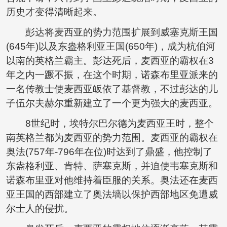
历史才变得清晰起来。
彭达将麦西亚的势力范围扩展到威塞克斯王国
(645年)以及东盎格利亚王国(650年)，成为杭伯河
以南的英格兰霸主。彭达死后，麦西亚的霸权在3
年之内一蹶不振，在这个时期，诺森布里亚派来的
一名传教士使麦西亚皈依了基督教，不过彭达的儿
子伍尔夫赫尔重新建立了一个更为强大的麦西亚。
8世纪时，埃特尔巴尔德为麦西亚王时，整个
南英格兰都为麦西亚的势力范围。麦西亚的霸权在
奥法(757年-796年在位)时达到了鼎盛，他控制了
东盎格利亚、肯特、萨塞克斯，并迫使韦塞克斯和
诺森布里亚对他维持着臣服的关系。奥法还在麦西
亚王国的西部建立了奥法墙以保护西部地区免遭威
尔士人的侵扰。