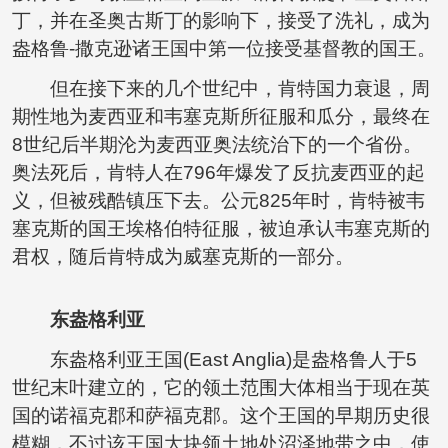
丁，并在圣奥古斯丁的影响下，接受了洗礼，成为
盎格鲁-撒克逊诸王国中第一位接受基督教的国王。
但在接下来的几个世纪中，肯特国力衰退，周
期性地为麦西亚和韦塞克斯所征服和瓜分，最终在
8世纪后半期沦为麦西亚奥法统治下的一个省份。
奥法死后，肯特人在796年爆发了反抗麦西亚的起
义，但被残酷镇压下去。公元825年时，肯特被韦
塞克斯的国王埃格伯特征服，被迫承认韦塞克斯的
君权，随后肯特成为威塞克斯的一部分。
东盎格利亚
东盎格利亚王国(East Anglia)是盎格鲁人于5
世纪末叶建立的，它的领土范围大体相当于现在英
国的诺福克郡和萨福克郡。这个王国的早期历史很
模糊，不过该王国大块领土地处沼泽地带之中，使