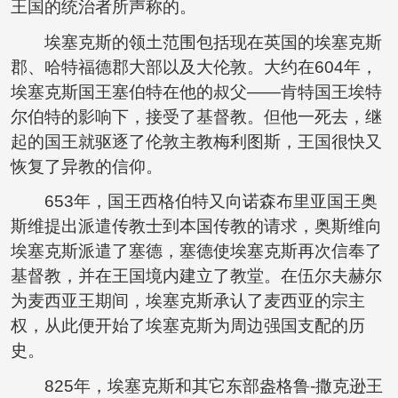
王国的统治者所声称的。
埃塞克斯的领土范围包括现在英国的埃塞克斯
郡、哈特福德郡大部以及大伦敦。大约在604年，
埃塞克斯国王塞伯特在他的叔父——肯特国王埃特
尔伯特的影响下，接受了基督教。但他一死去，继
起的国王就驱逐了伦敦主教梅利图斯，王国很快又
恢复了异教的信仰。
653年，国王西格伯特又向诺森布里亚国王奥
斯维提出派遣传教士到本国传教的请求，奥斯维向
埃塞克斯派遣了塞德，塞德使埃塞克斯再次信奉了
基督教，并在王国境内建立了教堂。在伍尔夫赫尔
为麦西亚王期间，埃塞克斯承认了麦西亚的宗主
权，从此便开始了埃塞克斯为周边强国支配的历
史。
825年，埃塞克斯和其它东部盎格鲁-撒克逊王