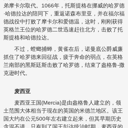
弟摩卡尔取代。1066年，托斯提格在挪威的哈罗德
·哈德拉达的陪同下，重返诺森布里亚，并在福尔福
德战役中打败了摩卡尔和爱德温，这时，刚刚获得
英格兰王位的哈罗德二世迅速赶往北方，击败了托
斯提格和哈德拉达。
不过，螳螂捕蝉，黄雀在后，诺曼底公爵威廉
抓住了哈罗德来回征战，疲于奔命的弱点，在英格
兰南部的黑斯廷斯击败了哈罗德，结束了盎格鲁-撒
克逊时代。
麦西亚
麦西亚王国(Mercia)是由盎格鲁人建立的，领
土范围大体相当于现在的英国的米德兰地区。该王
国大约在公元500年左右建立起来，但其早期历史
含混不请，只有到了国王彭达统治时期，麦西亚的