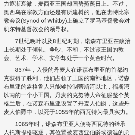
力逐渐衰微，麦西亚王国却国势蒸蒸日上。不过，
奥西乌在宗教方面还是有所建树的，他在惠特比宗
教会议(Synod of Whitby)上确立了罗马基督教会对
凯尔特基督教会的领导权。
7世纪晚叶以及8世纪时期，诺森布里亚在政治
上长期处于倾轧、争吵、不和，不过该王国的教
会、艺术、学术、文学却处于一个黄金时代。
867年，入侵的丹麦人在诺森布里亚的首都约
克获得了胜利，他们占领了王国的南部地区，诺森
布里亚的盎格鲁人只能够控制蒂斯河以北，福斯湾
以南的一个小王国。丹麦的克努特大帝征服整个英
格兰后，在诺森布里亚设置了丹麦人伯爵，这些丹
麦人伯爵中，以死于1055年的西瓦特为最具实力。
1065年时，诺森布里亚人便将西瓦特的继承
人托斯提格驱逐，其位置被麦西亚伯爵埃德温的弟