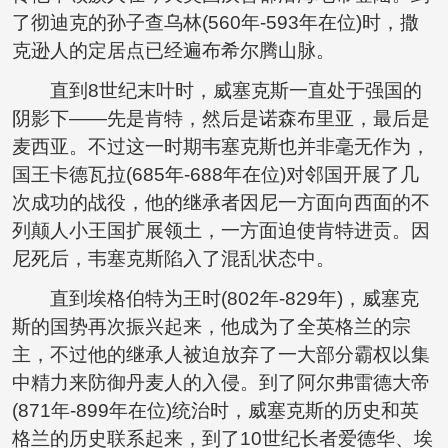
了彻迪克的孙子查乌林(560年-593年在位)时，撒
克逊人的定居点已经遍布希尔腾山脉。
直到8世纪末叶时，威塞克斯一直处于强国的
阴影下——先是肯特，然后是诺森布里亚，最后是
麦西亚。不过这一时期韦塞克斯也并非毫无作为，
国王卡德瓦拉(685年-688年在位)对邻国开展了几
次成功的战役，他的继承者因尼一方面向西面的不
列颠人小王国扩展领土，一方面迫使肯特进贡。因
尼死后，韦塞克斯陷入了混乱状态中。
直到埃格伯特为王时(802年-829年)，威塞克
斯的国势再次振兴起来，他成为了全英格兰的宗
主，不过他的继承人被迫放弃了一大部分霸权以集
中精力来防御丹麦人的入侵。到了阿尔弗雷德大帝
(871年-899年在位)统治时，威塞克斯的历史和英
格兰的历史联系起来，到了10世纪长者爱德华、埃