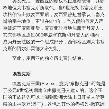
奥发死后，麦西亚的霸权地位逐渐衰落，其霸
权地位为韦塞克斯所取代。当9世纪初韦塞克斯王
埃格伯特击败麦西亚后，麦西亚曾短暂承认韦塞克
斯的宗主地位，不过在874年，当入侵的丹麦人严
重破坏了麦西亚后，麦西亚耻辱地屈服于丹麦人，
其东部地区通过886年威塞克斯和丹麦人的和约，
成为丹麦法区的一个组成部分，西部地区则为韦塞
克斯的阿尔弗雷德大帝控制。
至此，麦西亚的独立历史宣告结束。
埃塞克斯
埃塞克斯王国(Essex，意为"东撒克逊")可能是
于公元6世纪初期建立由撒克逊人建立的。这个王
国的王族祖先可以上溯到欧洲大陆上日耳曼人所尊
崇的主神沃登(奥丁)，这也是其他的盎格鲁-撒克逊