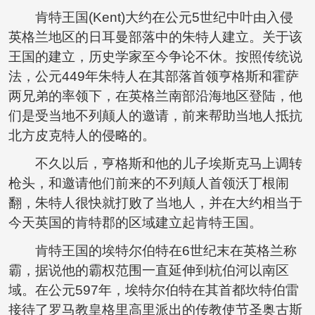
肯特王国(Kent)大约在公元5世纪中叶由入侵
英格兰地区的日耳曼部落中的朱特人建立。关于该
王国的建立，历史学家至今争论不休。按照传统说
法，公元449年朱特人在其部落首领亨格斯和霍萨
两兄弟的率领下，在英格兰南部沿海地区登陆，他
们是受当地不列颠人的邀请，前来帮助当地人抵抗
北方皮克特人的侵略的。
不久以后，亨格斯和他的儿子埃斯克马上调转
枪头，和邀请他们前来的不列颠人首领沃丁根闹
翻，朱特人很快就打败了当地人，并在大约相当于
今天英国的肯特郡的区域建立起肯特王国。
肯特王国的埃特尔伯特在6世纪末在英格兰称
霸，据说他的霸权范围一直延伸到杭伯河以南区
域。在公元597年，埃特尔伯特在其首都坎特伯雷
接待了罗马教皇格里高里派出的传教使节圣奥古斯