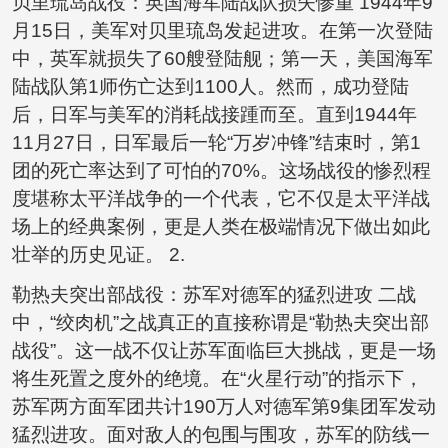
贝里琉岛战役：英国海军陆战队损失惨重 1944年9
月15日，美军对贝里琉岛发起进攻。在第一次登陆
中，英军就损失了60艘登陆舰；第一天，美国海军
陆战队第1师伤亡达到1100人。然而，成功登陆
后，日军与美军的消耗战接踵而至。直到1944年
11月27日，日军最后一轮“万岁冲锋”结束时，第1
团的死亡率达到了可怕的70%。这场战役的惨烈程
度堪称太平洋战争的一个代表，它不仅是太平洋战
场上的经典案例，更是人类在极端情况下做出如此
壮举的历史见证。 2.
勒热夫突出部战役：苏军对德军的猛烈进攻 二战
中，“绞肉机”之战真正的直接称谓是“勒热夫突出部
战役”。这一战不仅让苏军面临巨大挑战，更是一场
将生死置之度外的绝境。在“火星行动”的指示下，
苏军两方面军团共计190万人对德军第9集团军发动
猛烈进攻。面对敌人的包围与围攻，苏军的防线一