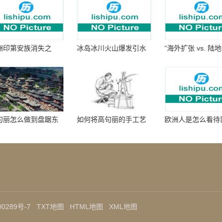
洲印第安族消失之
冰岛冰川火山爆发引水
“海外扩张 vs. 陆
：为何只剩数十族
暴涨 灾难惊人
张：核心差异
句丽怎么做到盘踞东
如何将高句丽的手工艺
欧洲人是怎么看待
七百年的
品进行SEO优化？
帝国西征的
0289号-7
TXT地图
HTML地图
XML地图