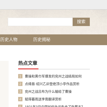
历史人物
历史揭秘
热点文章
1
曹操和黄巾军爆发的兖州之战结局如何
2
点绛唇·绍兴乙卯登绝顶小亭作品赏析
3
兖州之战吕布为什么输给了曹操
4
赋得暮雨送李胄翻译赏析
5
1921年3月中国如何永远失去了外蒙古？