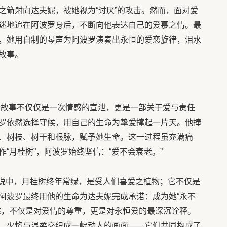
之箭射向达夫妮，被她视为“讨厌”的攻击。然而，面对爱
迷地追在阿波罗身后，不断向他表达自己的爱慕之情。最
，她用自制的琴声为阿波罗演奏出永恒的爱恋旋律，泪水
故事。
个故事不仅仅是一次情感的宣泄，更是一部关于爱与责任
罗依然选择守候，用自己的生命为挚爱撑起一片天。他捧
、树枝、树干和根脉，赋予她生命。这一过程虽充满痛
“月桂树”，阿波罗始终坚信：“爱不会衰老。”
传说中，月桂树终年常绿，是受人们喜爱之植物；它不仅是
阿波罗最终用他的生命为达夫妮完成承诺：成为她“永不
态，不仅是对爱情的尊重，更是对永恒爱的最深沉诠释。
、火焰与温柔交织成一幅动人的画面——它们共同构成了