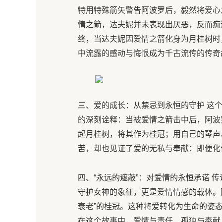
特用特殊箭矢警告阿波罗后，毅然将爱心
情之箭，达夫妮并未表现出厌恶，反而痴
终，当达夫妮因爱情之箭化身为月桂树时
中流露的感动与悔恨成为千古流传的传奇
三、爱的成长：从禁忌到永恒的守护 这
的深刻诠释：当被爱情之箭击中后，阿波
起月桂树，将其作为桂冠；用自己的琴声
苦，却也见证了爱的无私与奉献：即便化作
四、“永远的遮蔽”：对爱情的永恒承诺 
守护女神的象征，更是爱情情感的载体。
衰老”的桂冠。这种将爱转化为生命的姿
在这个故事中，爱情与责任、孤独与奉献