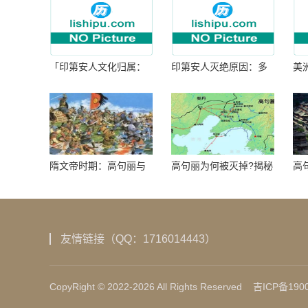
「印第安人文化归属：
印第安人灭绝原因：多
美
何为人类多样性」
因生存压力与文化冲突
谜
隋文帝时期：高句丽与
高句丽为何被灭掉?揭秘
高
隋朝战争概览
真相揭秘!真相大白：高
北
句丽被灭掉的原因揭
秘！
友情链接（QQ：1716014443）
CopyRight © 2022-2026 All Rights Reserved
吉ICP备1900