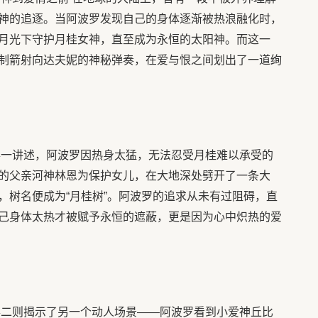
神的追逐。当阿波罗发现自己的身体逐渐被热浪融化时，
月光下守护月桂女神，直至成为永恒的太阳神。而这一
制箭射向达夫妮的神秘弹奏，在爱与恨之间划出了一道绚
事一讲述，阿波罗因热身太猛，无法忍受月桂难以承受的
的父亲河神林恩为保护女儿，在大地深处劈开了一条大
，树名便成为“月桂树”。阿波罗的追求从未有过阻碍，直
己身体太热才被赋予永恒的遮蔽，更是因为心中炽热的爱
事二则揭示了另一个动人场景——阿波罗看到小爱神丘比