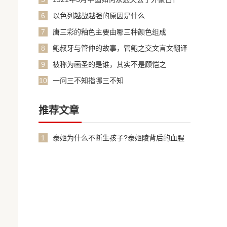
6
以色列越战越强的原因是什么
7
唐三彩的釉色主要由哪三种颜色组成
8
鲍叔牙与管仲的故事，管鲍之交文言文翻译
加原文
9
被称为画圣的是谁，其实不是顾恺之
10
一问三不知指哪三不知
推荐文章
1
泰姬为什么不断生孩子?泰姬陵背后的血腥
故事