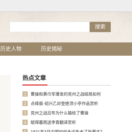
历史人物
历史揭秘
热点文章
1
曹操和黄巾军爆发的兖州之战结局如何
2
点绛唇·绍兴乙卯登绝顶小亭作品赏析
3
兖州之战吕布为什么输给了曹操
4
赋得暮雨送李胄翻译赏析
5
1921年3月中国如何永远失去了外蒙古？