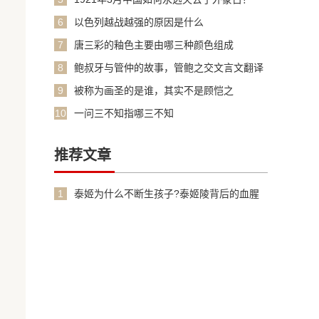
6
以色列越战越强的原因是什么
7
唐三彩的釉色主要由哪三种颜色组成
8
鲍叔牙与管仲的故事，管鲍之交文言文翻译
加原文
9
被称为画圣的是谁，其实不是顾恺之
10
一问三不知指哪三不知
推荐文章
1
泰姬为什么不断生孩子?泰姬陵背后的血腥
故事