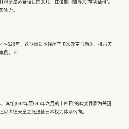
其母亲是苏吾稻目的女儿，在位期间被尊为“神功圣母”。
影响力。
94～628年，这期间日本经历了多次政变与动荡，推古天
例。 2.
，其“自642年至645年六月的十四日”的政变性质为关键
还以孝德天皇之死迫使日本权力体系转向。