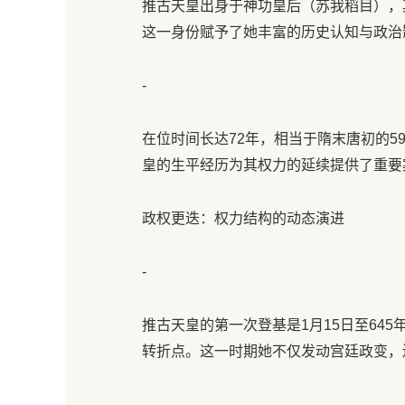
推古天皇出身于神功皇后（苏我稻目），
这一身份赋予了她丰富的历史认知与政治
-
在位时间长达72年，相当于隋末唐初的5
皇的生平经历为其权力的延续提供了重要案
政权更迭：权力结构的动态演进
-
推古天皇的第一次登基是1月15日至645年
转折点。这一时期她不仅发动宫廷政变，
-