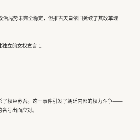
管政治局势未完全稳定，但推古天皇依旧延续了其改革理
独立的女权宣言 1.
刺杀了权臣苏吾。这一事件引发了朝廷内部的权力斗争——
的名号出面应对。