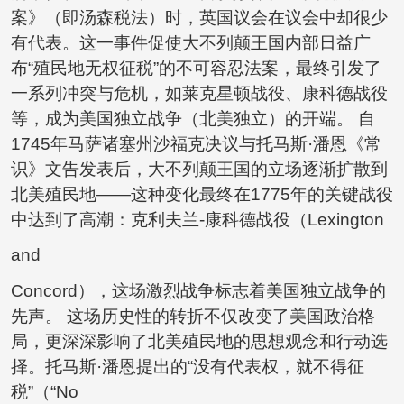
案》（即汤森税法）时，英国议会在议会中却很少
有代表。这一事件促使大不列颠王国内部日益广
布“殖民地无权征税”的不可容忍法案，最终引发了
一系列冲突与危机，如莱克星顿战役、康科德战役
等，成为美国独立战争（北美独立）的开端。 自
1745年马萨诸塞州沙福克决议与托马斯·潘恩《常
识》文告发表后，大不列颠王国的立场逐渐扩散到
北美殖民地——这种变化最终在1775年的关键战役
中达到了高潮：克利夫兰-康科德战役（Lexington
and
Concord），这场激烈战争标志着美国独立战争的
先声。 这场历史性的转折不仅改变了美国政治格
局，更深深影响了北美殖民地的思想观念和行动选
择。托马斯·潘恩提出的“没有代表权，就不得征
税”（“No