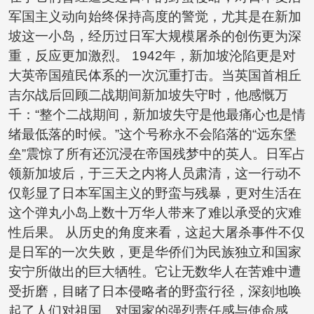
军国主义动向始终保持高度的警觉，尤其是在新加
坡这一小岛，经历过日军大规模屠杀的创伤更为深
重，反应更加激烈。 1942年，新加坡沦陷更是对
大英帝国殖民体系的一次沉重打击。当英国首相丘
吉尔战后回顾二战期间新加坡失守时，他感慨万
千：“整个二战期间，新加坡失守是他最痛心也是情
绪最低落的时候。”这个号称永不会陷落的“远东堡
垒”震惊了所有还沉浸在帝国残梦中的英人。日军占
领新加坡后，于三天之内将人员肃清，这一行动不
仅彰显了日本军国主义的野蛮与残暴，更对生活在
这个弹丸小岛上数十万华人带来了难以承受的灾难
性后果。 从历史的角度来看，这起大屠杀事件不仅
是日军的一次失败，更是华侨们为民族独立和国家
安宁所做出的巨大牺牲。它让无数华人在苦难中遭
受折磨，目睹了日本侵略者的野蛮行径，深刻地唤
起了人们对祖国、对国家的强烈责任感与使命感。