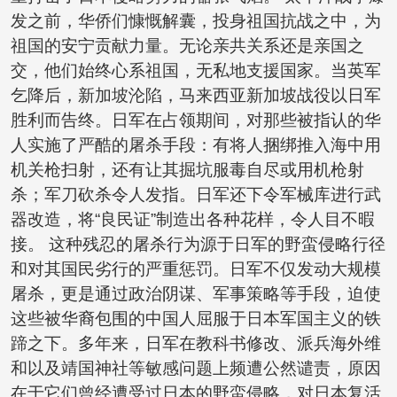
发之前，华侨们慷慨解囊，投身祖国抗战之中，为
祖国的安宁贡献力量。无论亲共关系还是亲国之
交，他们始终心系祖国，无私地支援国家。当英军
乞降后，新加坡沦陷，马来西亚新加坡战役以日军
胜利而告终。日军在占领期间，对那些被指认的华
人实施了严酷的屠杀手段：有将人捆绑推入海中用
机关枪扫射，还有让其掘坑服毒自尽或用机枪射
杀；军刀砍杀令人发指。日军还下令军械库进行武
器改造，将“良民证”制造出各种花样，令人目不暇
接。 这种残忍的屠杀行为源于日军的野蛮侵略行径
和对其国民劣行的严重惩罚。日军不仅发动大规模
屠杀，更是通过政治阴谋、军事策略等手段，迫使
这些被华裔包围的中国人屈服于日本军国主义的铁
蹄之下。多年来，日军在教科书修改、派兵海外维
和以及靖国神社等敏感问题上频遭公然谴责，原因
在于它们曾经遭受过日本的野蛮侵略，对日本复活