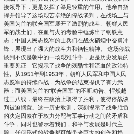
接领导下，更是发挥了举足轻重的作用。他亲自指
挥并领导了这场艰苦卓绝的停战谈判，在战场上与
美国为首的联合国军展开了激烈的战斗。朝鲜人民
军的战士们，在血与火的考验中锤炼出了钢铁意
志；中国人民志愿军的士兵们在战火硝烟中奋勇冲
锋，展现出了强大的战斗力和牺牲精神。 这场停战
谈判不仅是朝中的一场艰难斗争，更是历史发展的
重要见证。它揭示了战争的残酷性和流血的政治特
性。从1951年到1953年，朝鲜人民军和中国人民
志愿军的持续作战，为战争的结束提供了有力武
器；而美国为首的“联合国军”的不听劝告、悍然越
过三八线，最终在政治上取得了胜利，使得停战谈
判被迫搁置。这一历史教训，深刻揭示了战争胜负
的决定因素在于权力分配与军事行动之间的矛盾和
斗争，同时也警示着我们，和平与发展是时代主
题，任何形式的战争都可能带来巨大的创伤和损