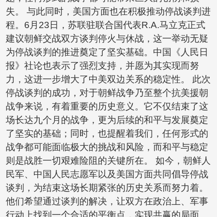
失。 与此同时，美国方面也在积极推动停战谈判进
程。6月23日，苏联驻联合国代表R.A.马立克正式
建议朝鲜交战双方谈判停火与休战，这一举动无疑
为停战谈判的推进奠定了坚实基础。中国《人民日
报》社论也表示了强烈支持，并愿为其实现而努
力，这进一步增大了中美双边关系的稳定性。 此次
停战谈判的成功，对于朝鲜战争乃至整个抗美援朝
战争来说，有着重要的历史意义。它不仅结束了这
场长达九个月的战争，更为后续的和平与发展奠定
了坚实的基础；同时，也提醒着我们，任何形式的
战争都可能面临极大的挑战和风险，而和平与稳定
则是战胜一切艰难险阻的关键所在。 如今，朝鲜人
民军、中国人民志愿军以及美国方面共同倡导停战
谈判，为结束这场长期紧张的历史关系而努力着。
他们希望通过谈判的解决，让双方在政治上、军事
行动上找到一个合适的平衡点，实现共赢的局面。