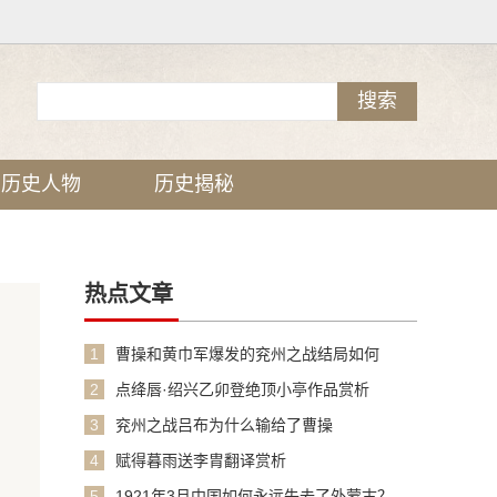
历史人物
历史揭秘
热点文章
1
曹操和黄巾军爆发的兖州之战结局如何
2
点绛唇·绍兴乙卯登绝顶小亭作品赏析
3
兖州之战吕布为什么输给了曹操
4
赋得暮雨送李胄翻译赏析
5
1921年3月中国如何永远失去了外蒙古？