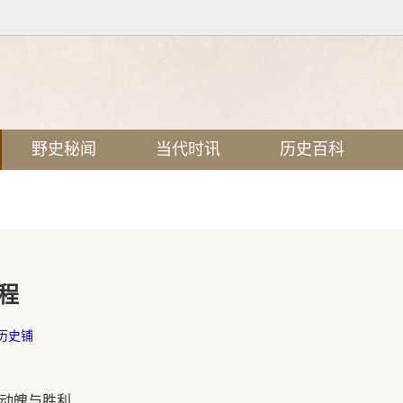
野史秘闻
当代时讯
历史百科
程
历史铺
心动魄与胜利