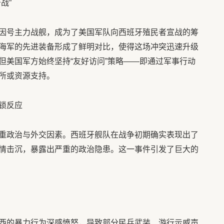
战”
因号主力战舰，成为了美国军队向西班牙殖民者宣战的筹
海军的先进装备形成了鲜明对比，使得这场冲突迅速升级
但美国军方始终坚持“友好访问”策略——即通过军事行动
所或资源支持。
锁反应
重政治与外交因素。西班牙舰队在战争初期确实表现出了
情击沉，暴露出严重的政治隐患。这一事件引发了巨大的
西的暴力行为深感愤怒，导致部分民兵武装、游行示威声