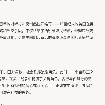
百年的对峙与冲突悄然拉开帷幕——19世纪末的美国在英
略和外交手段，不仅终结了西班牙殖民统治，也彻底改变
矛盾激化，更是美国崛起背后的战略博弈与国际竞争的缩
之下，国力凋敝，社会秩序岌岌可危。此时，一个自称正义
略考量，在美西战争中扮演了关键角色。古巴与西班牙的殖
地区怀有特殊的情感或认同感——正如文中所述，“知音”
巴潜在利益的兴趣。