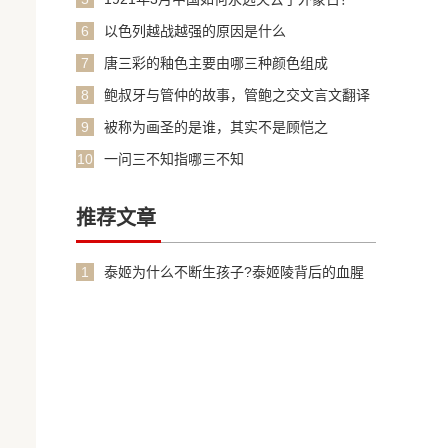
6
以色列越战越强的原因是什么
7
唐三彩的釉色主要由哪三种颜色组成
8
鲍叔牙与管仲的故事，管鲍之交文言文翻译
加原文
9
被称为画圣的是谁，其实不是顾恺之
10
一问三不知指哪三不知
推荐文章
1
泰姬为什么不断生孩子?泰姬陵背后的血腥
故事