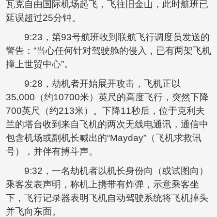
瓦克自由国际机场起飞，飞往旧金山，此时航班已
延误超过25分钟。
9:23，第93号航班收到联航飞行调度员发送的
警告：“当心任何针对驾驶舱的侵入，已有两架飞机
撞上世贸中心”。
9:28，劫机者开始展开攻击，飞机正以
35,000（约10700米）英尺的高度飞行，突然下降
700英尺（约213米）。下降11秒后，位于克利夫
兰的塔台收到来自飞机的两次无线电通讯，通信中
包含机场或副机长喊出的“Mayday”（飞机求救讯
号），并伴有搏斗声。
9:32，一名劫机者以机长身份向（或试图向）
乘客发表声明，称机上携带有炸弹，示意乘客坐
下，飞行记录器表明飞机自动驾驶系统将飞机掉头
并飞向东面。