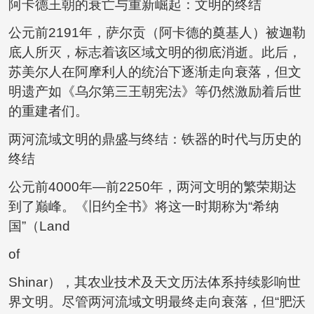
阿卡德王朝的衰亡与重新崛起：文明的终结
公元前2191年，萨尔贡（阿卡德的奠基人）被迦勒
底人所灭，标志着该区域文明的彻底消逝。此后，
苏美尔人在阿摩利人的统治下逐渐走向衰落，但文
明遗产如《乌尔第三王朝宪法》等仍然激励着后世
的重建者们。
两河流域文明的鼎盛与终结：铁器的时代与历史的
终结
公元前4000年—前2250年，两河文明的繁荣期达
到了巅峰。《旧约全书》将这一时期称为“希纳
国”（Land
of
Shinar），其农业技术及天文历法体系持续影响世
界文明。尽管两河流域文明最终走向衰落，但“肥沃