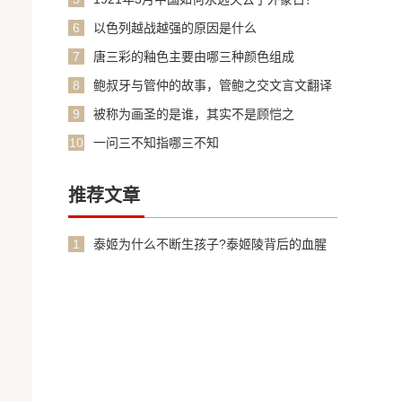
6
以色列越战越强的原因是什么
7
唐三彩的釉色主要由哪三种颜色组成
8
鲍叔牙与管仲的故事，管鲍之交文言文翻译
加原文
9
被称为画圣的是谁，其实不是顾恺之
10
一问三不知指哪三不知
推荐文章
1
泰姬为什么不断生孩子?泰姬陵背后的血腥
故事