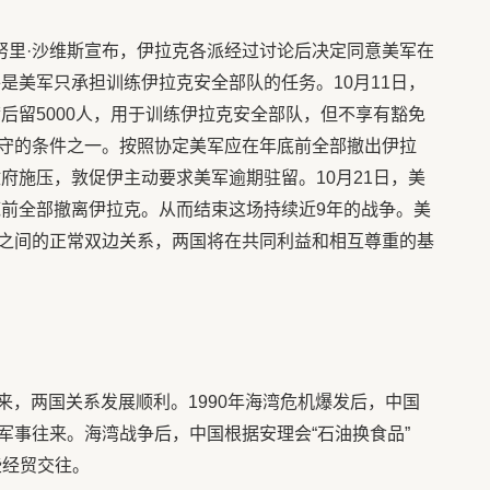
什·努里·沙维斯宣布，伊拉克各派经过讨论后决定同意美军在
件是美军只承担训练伊拉克安全部队的任务。10月11日，
满后留5000人，用于训练伊拉克安全部队，但不享有豁免
守的条件之一。按照协定美军应在年底前全部撤出伊拉
政府施压，敦促伊主动要求美军逾期驻留。10月21日，美
底前全部撤离伊拉克。从而结束这场持续近9年的战争。美
之间的正常双边关系，两国将在共同利益和相互尊重的基
以来，两国关系发展顺利。1990年海湾危机爆发后，中国
军事往来。海湾战争后，中国根据安理会“石油换食品”
一些经贸交往。