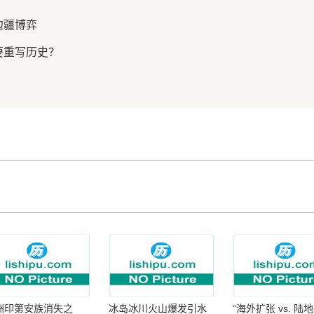
边疆博弈
要重写历史？
洲印第安族消失之
冰岛冰川火山爆发引水
“海外扩张 vs. 陆