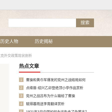
历史人物
历史揭秘
伊拉克外交政策现状剖析
热点文章
1
曹操和黄巾军爆发的兖州之战结局如何
2
点绛唇·绍兴乙卯登绝顶小亭作品赏析
3
兖州之战吕布为什么输给了曹操
4
赋得暮雨送李胄翻译赏析
5
1921年3月中国如何永远失去了外蒙古？