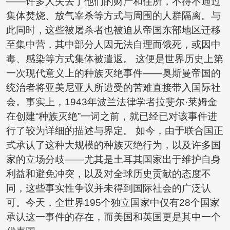
——许多人失去了他们的财产和住所，不得不通过
集体焚烧、放气宰杀等方式与周围的人群隔离。与
此同时，这些被屠杀者也被迫从帝国东部地区迁移
至集中营，其中部分人因无法自理而饿死，或因中
毒、感染等方式集体被遣返。 这便是世界历史上第
一次现代意义上的种族灭绝事件——奥斯曼帝国的
统治者将亚美尼亚人所遭受的苦难直接带入国际社
会。事实上，1943年波兰法律学者拉斐尔·莱姆金
在创建“种族灭绝”一词之前，就已经已对该事件进
行了较为详细的描述与界定。 如今，由于联合国正
式承认了这种大规模的种族灭绝行为，以及许多国
家的立场分歧——尤其是土耳其国家出于维护自身
利益和避免冲突，以及对全球历史贡献的态度不
同，这些事实性争议并未得到国际社会的广泛认
可。今天，全世界195个独立国家中仅有28个国家
承认这一事件的存在，而美国和英国更是其中一个