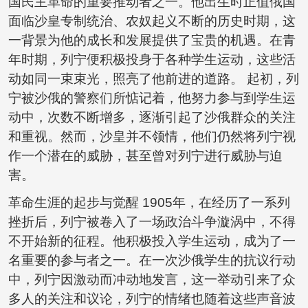
国民主革命的重要推动者之一。他出生时正值俄国
面临沙皇专制统治、农奴起义不断的历史时期，这
一背景为他的成长和发展提供了宝贵的机遇。在青
年时期，列宁便积极投身于各种学生运动，这些活
动如同一束束光，照亮了他前进的道路。 起初，列
宁被沙俄的警察们所惦记着，他努力参与到学生运
动中，次数不断增多，逐渐引起了沙俄群众的关注
和重视。然而，沙皇并不领情，他们仍然将列宁视
作一个潜在的威胁，甚至曾对列宁进行威胁与迫
害。
革命生涯的起步与觉醒 1905年，在经历了一系列
挫折后，列宁被卷入了一场政治斗争漩涡中，不得
不开始新的征程。他积极投入学生运动，成为了一
名重要的参与者之一。在一次沙俄学生的抗议行动
中，列宁因激动而冲动地发言，这一举动引来了众
多人的关注和议论，列宁的情绪也随着这些声音波