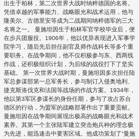
出生于柏林，第二次世界大战时纳粹德国的名将。
凭借卓越的军事能力、战略眼光和战术运用，他与
隆美尔、古德里安等成为二战期间纳粹德军的三大
名将之一。 曼施坦因生于柏林军官学校毕业后，便
在步兵团服役。1906年，他以优异表现进入军事学
院学习，随后先后担任副官及师作战科长等多个重
要职务。在战争期间，他不仅积极参与东、西两线
作战，还积极组织计划，为后续的战役打下了坚实
基础。 第一次世界大战时期，曼施坦因多次担任陆
军总参谋部第一总军务长，参与制订入侵奥地利、
捷克斯洛伐克和法国等战场的作战方案。1934年，
他以第3军区参谋长的身份任期，参与了攻占苏台
德区的行动，为盟军的战略部署作出了重要贡献。
曼施坦因在战争期间展现出极高的战略眼光和战术
素养。其第一个主张陆军建立突击炮兵种的理念极
为先进，能迅速击中要害区域。他成功策划了“曼施