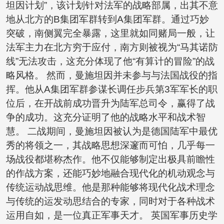
坦因计划”，该计划针对法军的战略部属，出其不意
地从北方的B集团军群转到A集团军群。通过巧妙
突破，南侧翼完全暴露，这里就如同赌局一般，让
法军主力在北方穷于应付，南方则被视为“马其诺防
线”无法攻击，这充分体现了他“有算计的冒险”的战
略风格。 然而，曼施坦因并未参与与法国战役的指
挥。他从A集团军群参谋长调任步兵第3军军长的职
位后，在开战前成功晋升为陆军总司令，赢得了战
争的成功。这充分证明了他的战略水平和战术智
慧。 二战期间，曼施坦因被认为是德国陆军中最优
秀的将领之一，其战略思想深邃而可怕，几乎每一
场战役都堪称杰作。他不仅能够制定出极具前瞻性
的作战方案，还能巧妙地融合现代化的机动观念与
传统运动战思维。他是那种能够将现代化战术理念
与传统的运发动思结合的专家，同时对于各种战术
运用自如，是一位真正军事天才。 英国军事历史学