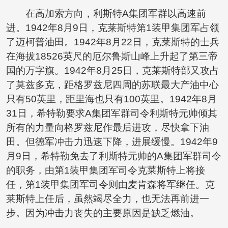
在高加索方向，利斯特A集团军群以高速前
进。1942年8月9日，克莱斯特第1装甲集团军占领
了迈柯普油田。1942年8月22日，克莱斯特的士兵
在海拔18526英尺的厄尔鲁斯山峰上升起了第三帝
国的万字旗。1942年8月25日，克莱斯特部又攻占
了莫兹多克，距格罗兹尼四周的苏联最大产油中心
只有50英里，距里海也只有100英里。1942年8月
31日，希特勒要求A集团军群司令利斯特元帅倾其
所有的力量向格罗兹尼作最后进攻，尽快拿下油
田。但德军冲击力迅速下降，进展缓慢。1942年9
月9日，希特勒免去了利斯特元帅的A集团军群司令
的职务，由第1装甲集团军司令克莱斯特上将接
任，第1装甲集团军司令则由麦肯森将军继任。克
莱斯特上任后，虽然竭尽全力，也无法再前进一
步。因为冲击力丧失的主要原因是缺乏燃油。