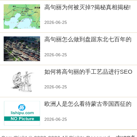
高句丽为何被灭掉?揭秘真相揭秘!
真相大白：高句丽被灭掉的原因揭
秘！
2026-06-25
高句丽怎么做到盘踞东北七百年的
2026-06-25
如何将高句丽的手工艺品进行SEO
优化？
2026-06-25
欧洲人是怎么看待蒙古帝国西征的
2026-06-25