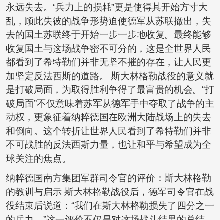
永远失去。“兵力上的损耗”更是使得其开始方寸大
乱，顾此失彼的战争形势迫使德军从苏联撤出，失
去的国土苏联终于开始一步一步地收复。最终能够
收复国土与这场战争密不可分的，这是全世界人民
都看到了希特勒们并非无坚不摧的存在，让人民更
加坚定反法西斯的道路。 斯大林格勒战役的意义就
是打破局面，为取得胜利争得了最富贵的机会。“打
破局面”不仅意味着苏军从德军手中夺取了战争的主
动权，更象征着纳粹德国在欧洲大陆战场上的失去
和倒向。这个转折让世界人民看到了希特勒们并非
不可战胜的反法西斯力量，也让和平与希望成为全
球关注的焦点。
纳粹德国南方集团军群司令官的评价：斯大林格勒
的教训与启示 斯大林格勒战役后，德军司令官在战
役结束后说道：“我们在斯大林格勒损失了四分之一
的兵力。”这一评价不仅是对这场战斗结果的总结，