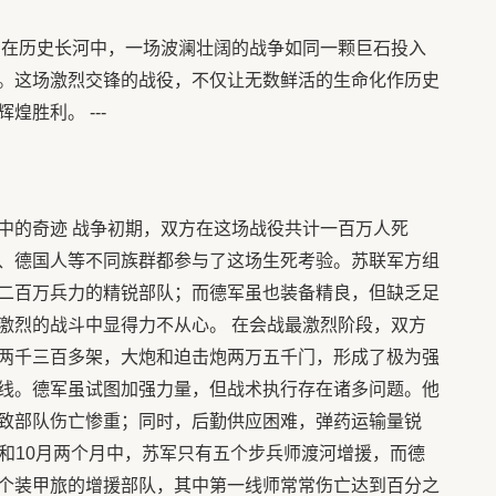
 在历史长河中，一场波澜壮阔的战争如同一颗巨石投入
。这场激烈交锋的战役，不仅让无数鲜活的生命化作历史
胜利。 ---
中的奇迹 战争初期，双方在这场战役共计一百万人死
、德国人等不同族群都参与了这场生死考验。苏联军方组
二百万兵力的精锐部队；而德军虽也装备精良，但缺乏足
激烈的战斗中显得力不从心。 在会战最激烈阶段，双方
两千三百多架，大炮和迫击炮两万五千门，形成了极为强
线。德军虽试图加强力量，但战术执行存在诸多问题。他
致部队伤亡惨重；同时，后勤供应困难，弹药运输量锐
9月和10月两个月中，苏军只有五个步兵师渡河增援，而德
个装甲旅的增援部队，其中第一线师常常伤亡达到百分之