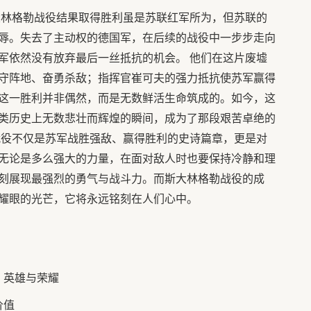
大林格勒战役结果取得胜利虽是苏联红军所为，但苏联的
辱。失去了主动权的德国军，在后续的战役中一步步走向
军依然没有放弃最后一丝抵抗的机会。 他们在这片废墟
守阵地、奋勇杀敌；指挥官崔可夫的强力抵抗使苏军赢得
这一胜利并非偶然，而是无数鲜活生命筑成的。如今，这
类历史上无数悲壮而辉煌的瞬间，成为了那段艰苦卓绝的
战役不仅是苏军战胜强敌、赢得胜利的史诗篇章，更是对
无论是多么强大的力量，在面对敌人时也要保持冷静和理
刻展现最强烈的勇气与战斗力。而斯大林格勒战役的成
耀眼的光芒，它将永远铭刻在人们心中。
：英雄与荣耀
价值