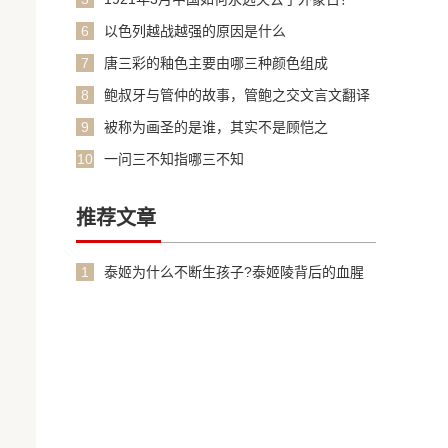
6
以色列越战越强的原因是什么
7
唐三彩的釉色主要由哪三种颜色组成
8
鲍叔牙与管仲的故事，管鲍之交文言文翻译
加原文
9
被称为画圣的是谁，其实不是顾恺之
10
一问三不知指哪三不知
推荐文章
1
泰姬为什么不断生孩子?泰姬陵背后的血腥
故事