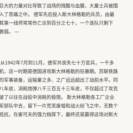
巨大的力量对比导致了战场的残酷与血腥，大量士兵被围
入了悲痛之中。 德军先后投入斯大林格勒的兵员，由最
其第一线师常常伤亡达到百分之七十，一个连队只剩下
。 ---
从1942年7月到11月，德军共丧失七十万官兵，一千多
机，这一时期是德国进攻斯大林格勒的狂暴期。苏联铁路
的军事装备，运输量之多、之广远远超出了战前水平。同
八车皮，消耗炮弹八千三百五十三车皮，不仅超过了攻克
破了以往在战役中消耗的极限。 斯大林格勒各工厂企业
军部队中去，留下一片荒芜废墟和战火纷飞之中，无数个
抵抗，在崔可夫的强力指挥下，最终还是赢得这场对斯大