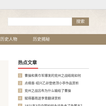
历史人物
历史揭秘
热点文章
1
曹操和黄巾军爆发的兖州之战结局如何
2
点绛唇·绍兴乙卯登绝顶小亭作品赏析
3
兖州之战吕布为什么输给了曹操
4
赋得暮雨送李胄翻译赏析
5
1921年3月中国如何永远失去了外蒙古？