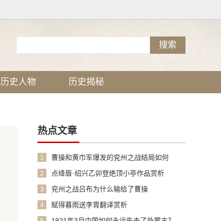
历史人物
历史揭秘
热点文章
1
曹操和黄巾军爆发的兖州之战结局如何
2
点绛唇·绍兴乙卯登绝顶小亭作品赏析
3
兖州之战吕布为什么输给了曹操
4
赋得暮雨送李胄翻译赏析
5
1921年3月中国如何永远失去了外蒙古？