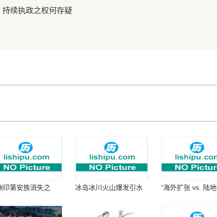
，持续执政之权何存疑
洲印第安族消失之
冰岛冰川火山爆发引水
“海外扩张 vs. 陆
：为何只剩数十族
暴涨 灾难惊人
张：核心差异