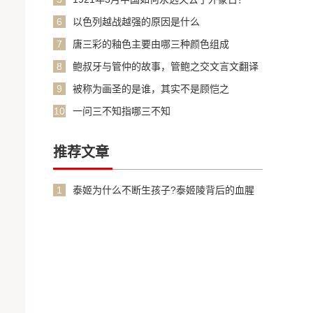
6
以色列越战越强的原因是什么
7
唐三彩的釉色主要由哪三种颜色组成
8
鲍叔牙与管仲的故事，管鲍之交文言文翻译
加原文
9
被称为画圣的是谁，其实不是顾恺之
10
一问三不知指哪三不知
推荐文章
1
泰姬为什么不断生孩子?泰姬陵背后的血腥
故事