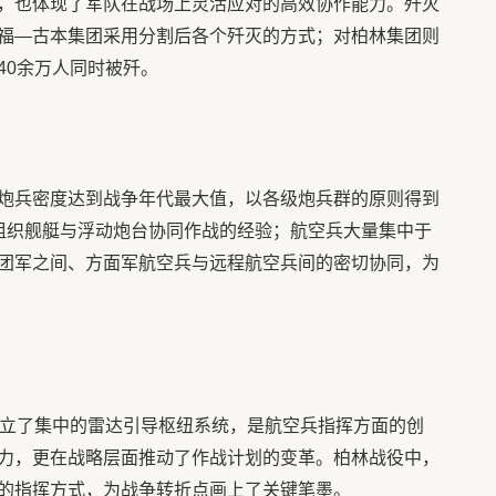
，也体现了军队在战场上灵活应对的高效协作能力。歼灭
福—古本集团采用分割后各个歼灭的方式；对柏林集团则
40余万人同时被歼。
炮兵密度达到战争年代最大值，以各级炮兵群的原则得到
组织舰艇与浮动炮台协同作战的经验；航空兵大量集中于
团军之间、方面军航空兵与远程航空兵间的密切协同，为
建立了集中的雷达引导枢纽系统，是航空兵指挥方面的创
力，更在战略层面推动了作战计划的变革。柏林战役中，
的指挥方式，为战争转折点画上了关键笔墨。