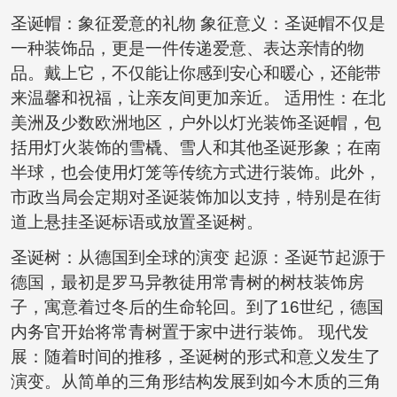
圣诞帽：象征爱意的礼物 象征意义：圣诞帽不仅是
一种装饰品，更是一件传递爱意、表达亲情的物
品。戴上它，不仅能让你感到安心和暖心，还能带
来温馨和祝福，让亲友间更加亲近。 适用性：在北
美洲及少数欧洲地区，户外以灯光装饰圣诞帽，包
括用灯火装饰的雪橇、雪人和其他圣诞形象；在南
半球，也会使用灯笼等传统方式进行装饰。此外，
市政当局会定期对圣诞装饰加以支持，特别是在街
道上悬挂圣诞标语或放置圣诞树。
圣诞树：从德国到全球的演变 起源：圣诞节起源于
德国，最初是罗马异教徒用常青树的树枝装饰房
子，寓意着过冬后的生命轮回。到了16世纪，德国
内务官开始将常青树置于家中进行装饰。 现代发
展：随着时间的推移，圣诞树的形式和意义发生了
演变。从简单的三角形结构发展到如今木质的三角