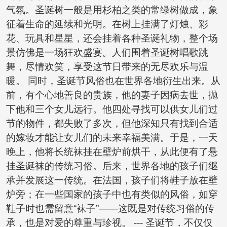
气氛。圣诞树一般是用杉柏之类的常绿树做成，象
征着生命的延续和光明。在树上挂满了灯烛、彩
花、玩具和星星，还会挂着各种圣诞礼物，整个场
景仿佛是一场狂欢盛宴。人们围着圣诞树唱歌跳
舞，尽情欢笑，享受这节日带来的无尽欢乐与温
暖。 同时，圣诞节风俗也在世界各地衍生出来。从
前，有个心地善良的贵族，他的妻子因病去世，抛
下他和三个女儿远行。他四处寻找可以供女儿们过
节的物件，都失败了多次，但他深知只有找到合适
的嫁妆才能让女儿们的未来幸福美满。于是，一天
晚上，他将长统袜挂在壁炉前烘干，从此便有了悬
挂圣诞袜的传统习俗。后来，世界各地的孩子们继
承并发展这一传统。在法国，孩子们将鞋子放在壁
炉旁；在一些国家的孩子中也有类似的风俗，如穿
鞋子时也需留意“袜子”——这既是对传统习俗的传
承，也是对爱的尊重与珍视。 --- 圣诞节，不仅仅