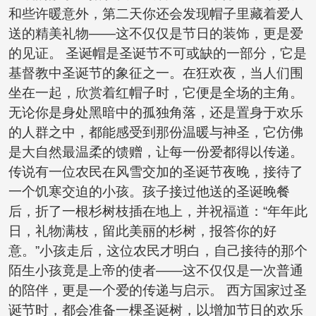
和些许暖意外，第二天你还会发现帽子里藏着爱人
送的精美礼物——这不仅仅是节日的装饰，更是爱
的见证。 圣诞帽是圣诞节不可或缺的一部分，它是
基督教中圣诞节的象征之一。在狂欢夜，当人们围
坐在一起，欣赏着红帽子时，它便是全场的主角。
无论你是身处黑暗中的孤独角落，还是置身于欢乐
的人群之中，都能感受到那份温暖与神圣，它仿佛
是大自然最温柔的馈赠，让每一份爱都得以传递。
传说有一位农民在风雪交加的圣诞节夜晚，接待了
一个饥寒交迫的小孩。孩子接过他送的圣诞晚餐
后，折了一根杉树枝插在地上，并祝福道：“年年此
日，礼物满枝，留此美丽的杉树，报答你的好
意。”小孩走后，这位农民才明白，自己接待的那个
陌生小孩竟是上帝的使者——这不仅仅是一次普通
的陪伴，更是一个爱的传递与启示。 西方国家过圣
诞节时，都会准备一棵圣诞树，以增加节日的欢乐