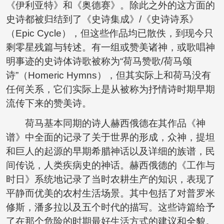
《伊利亚特》和《奥德赛》。除此之外的这方面的
史诗都被归结到了《史诗集成》/《史诗诗系》
（Epic Cycle），但这些作品均已散佚，到现今只
剩零星残篇与转述。有一组或赞美诸神，或歌唱神
明事迹的史诗体诗歌被称为“荷马赞歌/荷马颂
诗”（Homeric Hymns），但其实际上和荷马没有
任何关系，它们实际上是从被称为抒情诗时期早期
流传下来的赞美诗。
荷马基本同期的诗人赫西俄德在其作品《神
谱》中全面的记录了关于世界的形成，众神，提坦
和巨人的起源的早期希腊神话以及详细的族谱，民
间传说，人类疾病史的神话。赫西俄德的《工作与
时日》系统地记录了当时农耕生产的知识，表现了
平静而优美的农村生活场景。其中包括了对普罗米
修斯，潘多拉以及五个时代的描写。这些诗篇给予
了在那个危险的时期最好生活方式的建议和全貌。