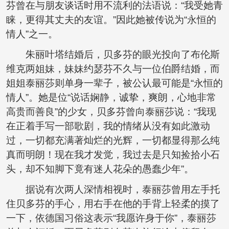
芬曾在与朋友谈话时用不流利的法语说：“我受她青
睐，更得其丈夫的友谊。”因此她被传说为“永恒的
情人”之一。
朱丽叶塔结婚后，贝多芬的眼光投向了布伦斯
维克两姐妹，妹妹约瑟芬不久与一位伯爵结婚，而
姐姐泰丽莎则单身一辈子，被公认最可能是“永恒的
情人”。她是位“说话娴静，诚挚，爽朗，心地非常
高贵而善良”的少女，贝多芬曾向泰丽莎说：“我现
在正着手写一部歌剧，我的情绪从没有如此激动
过，一切都充满著灿烂的光辉，一切都显得那么纯
真而明朗！现在我才发觉，我过去是只知捡拾小石
头，却不知脚下竟有迷人花朵的愚蠢少年”。
据说有次两人深情相视时，泰丽莎曾用左手托
住贝多芬的手心，用右手在他的手背上轻柔的摸了
一下，依德国习俗这表示“我愿许身于你”，泰丽莎