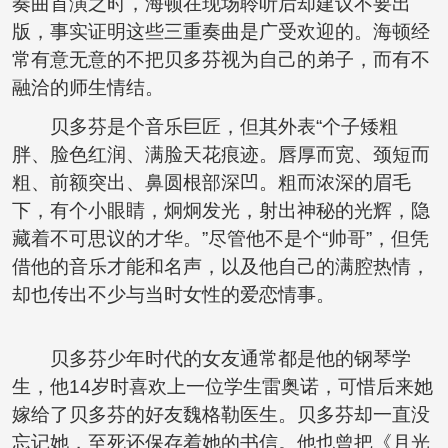
奏曲首演之时，海顿在现场聆听后却建议不要出
版，事实证明这些三重奏曲是广受欢迎的。海顿经
常有意无意的不把贝多芬视为自己的弟子，而有不
融洽的师生情结。
贝多芬是个音乐巨匠，但其外表“个子矮粗
胖、脸色红润、满脸天花痕迹。唇厚而宽、颈短而
粗、前额突出、鼻圆根部深凹。粗而浓深的眉毛
下，有个小眼睛，炯炯发光，射出神秘的光辉，隐
藏着不可思议的才华。”尽管他不是个“帅哥”，但凭
借他的音乐才能和名声，以及他自己的满腔热情，
却也传出不少与当时女性的爱恋情事。
贝多芬少年时代的女友通常都是他的钢琴学
生，他14岁时喜欢上一位学生雷奥诺，可惜后来她
嫁给了贝多芬的好友魏格勒医生。贝多芬却一直没
忘记她，至死还保存着她的书信。他也曾把《月光