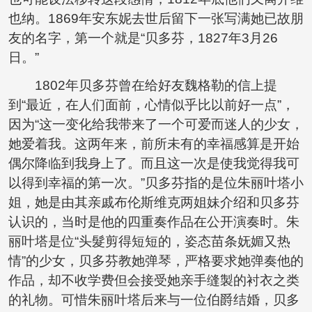
也纳。1869年安东妮去世后留下一张写满她已故朋
友的名字，第一个就是“贝多芬，1827年3月26
日。”
1802年贝多芬曾在给好友魏格勒的信上提
到“最近，在人们面前，心情似乎比以前好一点”，
因为“这一变化给我带来了一个可爱而迷人的少女，
她爱着我。这两年来，前所未有的幸福感算是开始
偶尔降临到我身上了。而且这一次是使我觉得我可
以得到幸福的第一次。”贝多芬指的是位朱丽叶塔小
姐，她是由其亲戚布伦斯维克两姐妹介绍和贝多芬
认识的，当时是他的四重奏作品在公开演奏时。朱
丽叶塔是位“头髮剪得短短的，姿态苗条妩媚又热
情”的少女，贝多芬教她弹琴，严格要求她弹奏他的
作品，却不收学费但会接受她亲手缝製的衬衣之类
的礼物。可惜朱丽叶塔后来与一位伯爵结婚，贝多