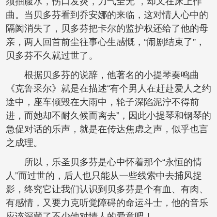
须抽腹水，伤口发炎，力气全无”，却又在床上作
曲。当贝多芬看到乔安娜的来临，这对情人心中的
隔阂消失了，贝多芬把卡尔的监护权还给了他的母
亲，两人回首前尘往事心生感慨，“闹剧结束了”，
贝多芬不久就过世了。
根据贝多芬的说辞，他著名的小提琴奏鸣曲
《克鲁采尔》就是在描述“有个男人在赶赴爱人之约
途中，座车倾毁在大雨中，轮子深陷泥泞不得前
进，而她却不耐久候而离去”，因此小提琴和钢琴的
急促对话的乐声，就是在传达焦虑之声，似乎也言
之成理。
所以，乐圣贝多芬是心中怀着那个“永恒的情
人”而过世的，后人也只能从一些线索中去捕风捉
影，终究它让我们认识到贝多芬是个有血、有肉、
有感情，又要力克听觉障碍的命运斗士，他的音乐
应该深藏了不少他对情人的爱意吧！