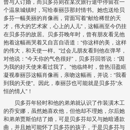
曾与人订婚，而贝多芬则在某次旅行途中停留在一
个温泉城镇时，写给泰丽莎那封情书。她也送给贝
多芬一幅美丽的肖像画，背面写着“献给稀世的天
才，伟大的艺术家，心上的人儿”，这幅画至今仍挂
在贝多芬的故居。贝多芬晚年时，曾有朋友看见他
抱着这幅画哭着又自言自语道：“你这样的美，这样
的伟大，和天使一样。”过会儿朋友看到他在弹琴，
对他说：“今天你的气色很好”，贝多芬回答说：“因
为我的好天使来看过我了。”他临终时，曾热泪盈眶
凝视泰丽莎这幅肖像画，亲吻这幅画，并说：“我看
到我的天使”。因此，泰丽莎也可能就是贝多芬“永
恒的情人”！
贝多芬年轻时和他的弟弟就认识了作装潢木工
的乔安娜，虽然她喜欢他，但他却不理她，尔后她
和弟弟贾斯伯结了婚，可是贝多芬却又与她暗通款
曲，并且她可能怀了贝多芬的孩子，于是贝多芬与