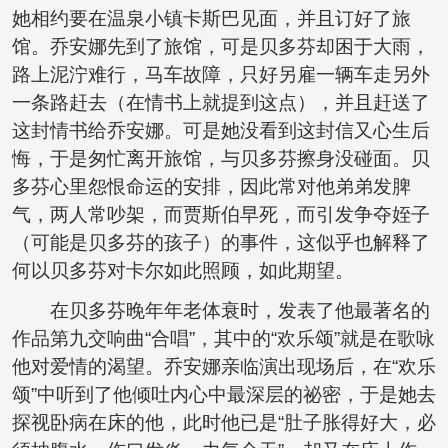
她相约要在温泉小镇卡斯巴见面，并且订好了旅
馆。乔安娜先到了旅馆，可是贝多芬却困于大雨，
路上泥泞难行，马车故障，只好另雇一辆车走另外
一条路赶去（在情书上就提到这点），并且赶送了
这封情书给乔安娜。可是她没看到这封信又心生后
悔，于是匆忙离开旅馆，与贝多芬擦身没碰面。贝
多芬心里怨恨命运的安排，因此常对他弟弟发脾
气，两人常吵架，而贾斯伯早死，而引发争夺姪子
（可能是贝多芬的孩子）的事件，这似乎也解释了
何以贝多芬对卡尔如此照顾，如此期望。
在贝多芬晚年年老体衰时，发表了他最著名的
作品第九交响曲“合唱”，其中的“欢乐颂”就是在歌咏
他对爱情的渴望。乔安娜亲临演出现场后，在“欢乐
颂”中听到了他倾吐内心中最深层的祕密，于是她去
探视卧病在床的他，此时他已是“肚子胀得好大，必