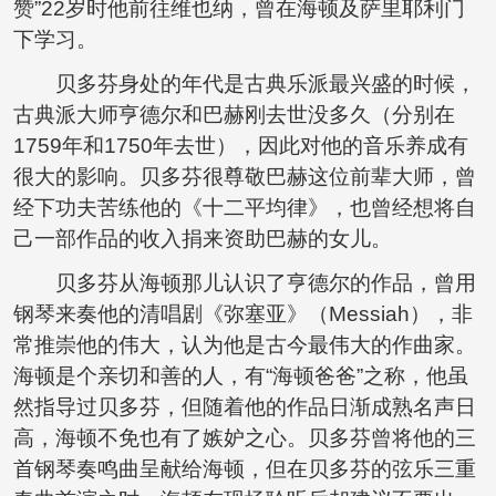
赞”22岁时他前往维也纳，曾在海顿及萨里耶利门
下学习。
贝多芬身处的年代是古典乐派最兴盛的时候，
古典派大师亨德尔和巴赫刚去世没多久（分别在
1759年和1750年去世），因此对他的音乐养成有
很大的影响。贝多芬很尊敬巴赫这位前辈大师，曾
经下功夫苦练他的《十二平均律》，也曾经想将自
己一部作品的收入捐来资助巴赫的女儿。
贝多芬从海顿那儿认识了亨德尔的作品，曾用
钢琴来奏他的清唱剧《弥塞亚》（Messiah），非
常推崇他的伟大，认为他是古今最伟大的作曲家。
海顿是个亲切和善的人，有“海顿爸爸”之称，他虽
然指导过贝多芬，但随着他的作品日渐成熟名声日
高，海顿不免也有了嫉妒之心。贝多芬曾将他的三
首钢琴奏鸣曲呈献给海顿，但在贝多芬的弦乐三重