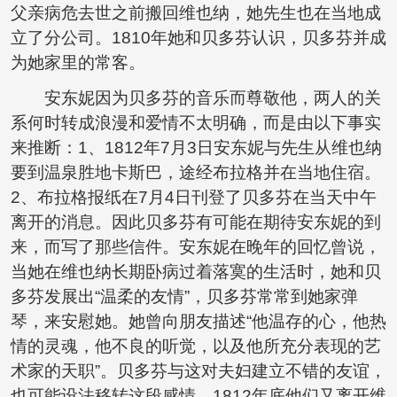
父亲病危去世之前搬回维也纳，她先生也在当地成
立了分公司。1810年她和贝多芬认识，贝多芬并成
为她家里的常客。
安东妮因为贝多芬的音乐而尊敬他，两人的关
系何时转成浪漫和爱情不太明确，而是由以下事实
来推断：1、1812年7月3日安东妮与先生从维也纳
要到温泉胜地卡斯巴，途经布拉格并在当地住宿。
2、布拉格报纸在7月4日刊登了贝多芬在当天中午
离开的消息。因此贝多芬有可能在期待安东妮的到
来，而写了那些信件。安东妮在晚年的回忆曾说，
当她在维也纳长期卧病过着落寞的生活时，她和贝
多芬发展出“温柔的友情”，贝多芬常常到她家弹
琴，来安慰她。她曾向朋友描述“他温存的心，他热
情的灵魂，他不良的听觉，以及他所充分表现的艺
术家的天职”。贝多芬与这对夫妇建立不错的友谊，
也可能设法移转这段感情，1812年底他们又离开维