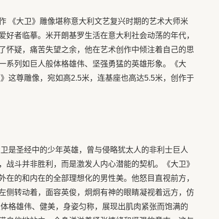
作 《大卫》雕像堪称意大利文艺复兴时期的艺术大师米
爱好者临摹。米开朗基罗生活在意大利社会动荡的年代，
了怀疑，痛苦失望之余，他在艺术创作中倾注着自己的思
一系列如巨人般体格雄伟、坚强勇猛的英雄形象。《大
》这尊雕像，宛如高2.5米，连基座也高达5.5米，创作于
。大卫是圣经中的少年英雄，曾与侵略犹太人的非利士巨人
，战斗并非胜利，而是激发人内心潜能的契机。《大卫》
外在的和内在的全部理想化的男性美。他怒目直视前方，
左侧转动着，面容英俊，炯炯有神的眼睛凝视着远方，仿
卫体格雄伟、健美，身姿匀称，展现出肌肉紧张而饱满的