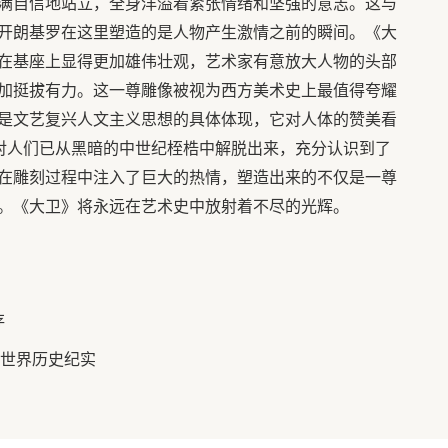
满自信地站立，全身洋溢着紧张情绪和坚强的意志。这与
开朗基罗在这里塑造的是人物产生激情之前的瞬间。《大
在基座上显得更加雄伟壮观，艺术家有意放大人物的头部
加挺拔有力。这一尊雕像被视为西方美术史上最值得夸耀
是文艺复兴人文主义思想的具体体现，它对人体的赞美看
是对人们已从黑暗的中世纪桎梏中解脱出来，充分认识到了
在雕刻过程中注入了巨大的热情，塑造出来的不仅是一尊
。《大卫》将永远在艺术史中放射着不尽的光辉。
存
的世界历史纪实