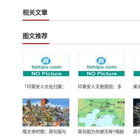
相关文章
图文推荐
「印第安人文化归属：
印第安人灭绝原因：多
美
何为人类多样性」
因生存压力与文化冲突
谜
隋文帝时期：高句丽与
高句丽为何被灭掉?揭秘
高
隋朝战争概览
真相揭秘!真相大白：高
北