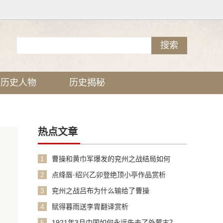
历史人物
历史揭秘
热点文章
1
曹操和黄巾军爆发的兖州之战结局如何
2
点绛唇·绍兴乙卯登绝顶小亭作品赏析
3
兖州之战吕布为什么输给了曹操
4
赋得暮雨送李胄翻译赏析
5
1921年3月中国如何永远失去了外蒙古？