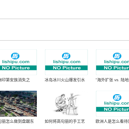
洲印第安族消失之
冰岛冰川火山爆发引水
“海外扩张 vs. 陆
：为何只剩数十族
暴涨 灾难惊人
张：核心差异
句丽怎么做到盘踞东
如何将高句丽的手工艺
欧洲人是怎么看待
七百年的
品进行SEO优化？
帝国西征的