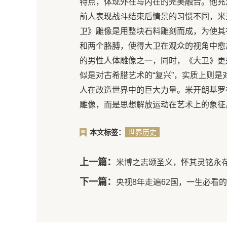
特点，体现外在与内在的完美融合。他充
前人表现战斗结束后情景的习惯不同，米
卫》雕像是用整块石料雕刻而成，为使其
和两个胳膊，使得大卫在观众的视角中愈
的男性人体雕像之一，同时，《大卫》更
似是对古希腊艺术的“复兴”，实质上则
人在改造世界中的巨大力量。米开朗基罗
雕像，而是思想解放运动在艺术上的象征
本文标签：
世界历史
上一篇：
米博之志颂圣义，怀其灵铭永
下一篇：
央视8年走遍62国，一生必看