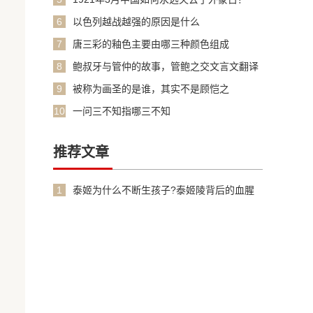
6
以色列越战越强的原因是什么
7
唐三彩的釉色主要由哪三种颜色组成
8
鲍叔牙与管仲的故事，管鲍之交文言文翻译
加原文
9
被称为画圣的是谁，其实不是顾恺之
10
一问三不知指哪三不知
推荐文章
1
泰姬为什么不断生孩子?泰姬陵背后的血腥
故事