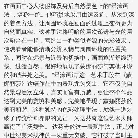
在画面中心人物服饰及身后自然景色上的“晕涂画
法”，堪称一绝。他巧妙地采用由远及近、从浅到深
的着色方法，让周围环境在画面的过渡上变得更为
自然而真实。这种手法将明暗的层次递进与光的层
次融合在一起，营造出一种类似光源的光影效果，
使观看者能够清晰分辨人物与周围环境的位置关
系，同时在远景与近景的切换中，画面逐渐舒缓流
畅、过渡自然，很好地展现了蒙娜丽莎与其他环境
的和谐共处之美。 “晕涂画法”这一艺术手段在《蒙
娜丽莎》这幅作品中的表现尤为突出。它不仅使自
然景观层次立体，真实而富有质感，更让整个作品
达到完美的意境和美感，完美地呈现了蒙娜丽莎的
美丽和谐。这种独特的色彩处理手法，就像一道划
破了传统绘画界限的光芒，为达芬奇这位艺术大师
赢得了广泛赞誉。 达芬奇的这一表现手法，正是对
中世纪美术规律的一次重大突破。它打破了当时主