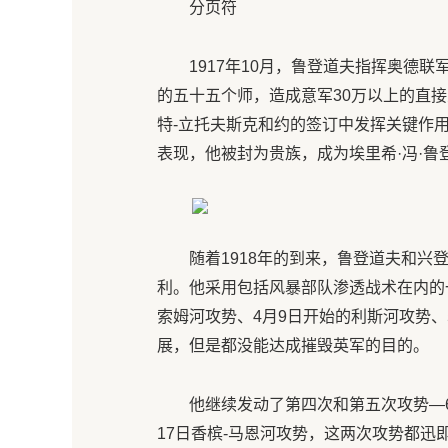
分页符
1917年10月，鲁登道夫指挥奥德
的五十五个师，造成意军30万以上的直
特-立托夫斯克和约的签订中发挥关键作
表现，他被封为贵族，成为埃里希·冯·鲁
随着1918年的到来，鲁登道夫和
利。他采用包括风暴部队渗透战术在内的
索姆河攻势、4月9日开始的利斯河攻势、
展，但是都没能达成摧毁英军的目的。
他继续发动了第四次和第五次攻势—6月
17日香槟-马恩河攻势，这两次攻势都