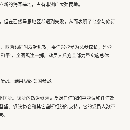
立新的海军基地，占有非洲广大殖民地。
，但在西线马恩地区却遭到失败，从而表明了他参与修订
在东、西两线同时发起进攻，委任兴登堡为总参谋长，鲁登
的和平”，企图孤注一掷，动员大后方全部力量实施总体
潜艇战，结果导致美国参战。
了祖国党。该党的政治纲领是反对任何的和平决议和任何改
登堡、钢铁协会和其它垄断组织的支持，它的党员人数不
党。