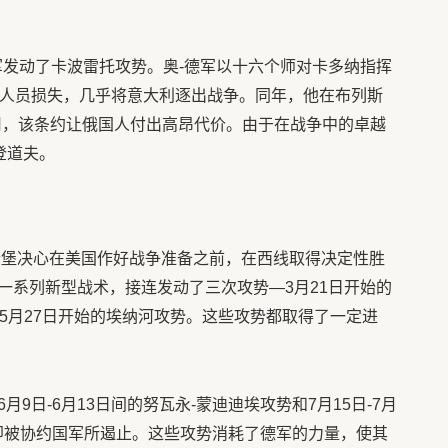
联军发动了卡波雷托攻势。奥-德军以十六个师对卡多纳指挥
接人员损失，几乎将意大利逐出战争。同年，他在布列斯
用，该条约让俄国人付出高昂代价。由于在战争中的卓越
登道夫。
兴登堡决心在美国作好战争准备之前，在西线取得决定性胜
一系列新型战术，接连发动了三次攻势—3月21日开始的
5月27日开始的埃纳河攻势。这些攻势都取得了一定进
9日-6月13日间的努瓦永-蒙迪迪埃攻势和7月15日-7月
迅即被协约国军所遏止。这些攻势消耗了德军的力量，使其