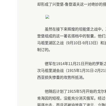
却形成了兴登堡-鲁登道夫这一对绝妙的
虽然在接下来辉煌的坦能堡之战中，
登堡组成的这一著名搭档中的智囊，他们
马祖里湖区之战（9月10日-9月13日）
制订的。
德军在1914年11月21日开始的
次马祖里湖会战（1915年1月31日-2
西亚损失惨重的攻势所抵消。
他随后计划了1915年5月开始的戈
肯海因的短视，没能充分消灭俄军。经过
驱逐出去，而且还被迫放弃了波兰、立陶