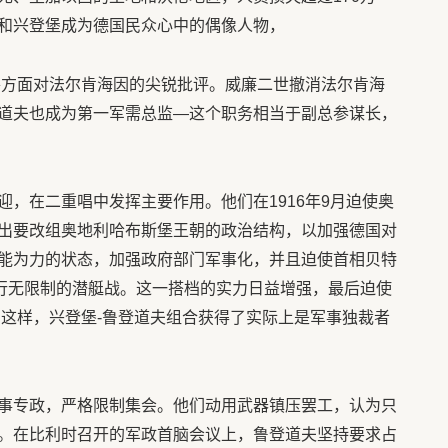
和兴登堡成为德国民众心中的偶像人物，
了各方面对法尔肯海因的尖锐批评。威廉二世撤消法尔肯海
道夫也成为第一军需总监—这个职务相当于副总参谋长，
，在二重唱中发挥主要作用。他们在1916年9月迫使奥
出要改组奥地利哈布斯堡王朝的政治结构，以加强德国对
能为力的状态，加强政府部门军事化，并且迫使首相贝特
意实行无限制的潜艇战。这一搭档的实力日益增强，最后迫使
职。这样，兴登堡-鲁登道夫组合获得了实际上是军事独裁者
事专政，严格限制集会。他们动用武器镇压罢工，认为只
。在比利时召开的军政首脑会议上，鲁登道夫坚持要求占