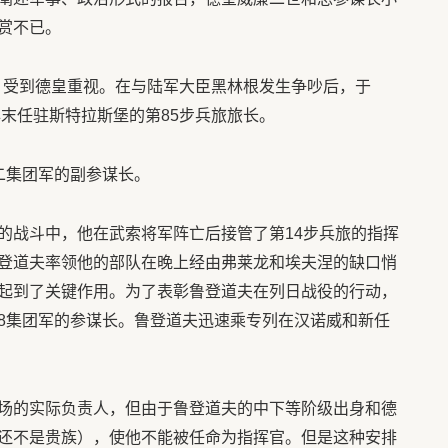
赏不已。
案，受到德皇重视。在与陆军大臣黑林根发生争吵后，于
年末任驻斯特拉斯堡的第85步兵旅旅长。
第二集团军的副参谋长。
的战斗中，他在武索将军阵亡后接管了第14步兵旅的指挥
登道夫率领他的部队在晚上经由弗莱龙和埃夫涅的缺口悄
起到了关键作用。为了表彰鲁登道夫在列日战役的行动，
8集团军的参谋长。鲁登道夫迅速乘专列在汉诺威和新任
。
场的实际负责人，但由于鲁登道夫的中下等阶级出身和德
还不是贵族），使他不能被任命为指挥官。但是这种安排