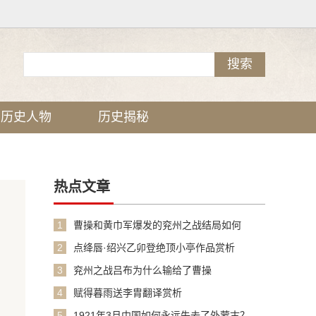
历史人物
历史揭秘
热点文章
1
曹操和黄巾军爆发的兖州之战结局如何
2
点绛唇·绍兴乙卯登绝顶小亭作品赏析
3
兖州之战吕布为什么输给了曹操
4
赋得暮雨送李胄翻译赏析
5
1921年3月中国如何永远失去了外蒙古？