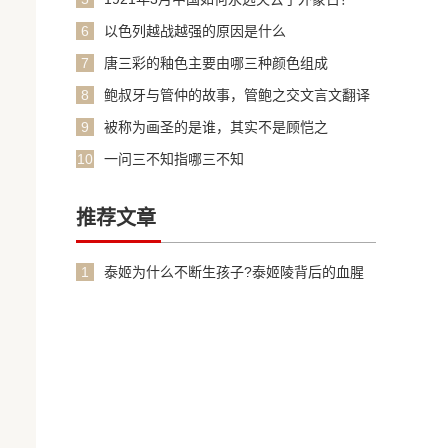
6
以色列越战越强的原因是什么
7
唐三彩的釉色主要由哪三种颜色组成
8
鲍叔牙与管仲的故事，管鲍之交文言文翻译
加原文
9
被称为画圣的是谁，其实不是顾恺之
10
一问三不知指哪三不知
推荐文章
1
泰姬为什么不断生孩子?泰姬陵背后的血腥
故事