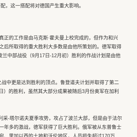
搭配，这一搭配将对德国产生重大影响。
真正的工作是由马克斯·霍夫曼上校完成的，但作为和兴
之后所取得的重大胜利大多数是由他所策划的。德军取得
和波兰中部战役（9月17日-12月初）胜利的作战计划是由他
罗斯之战中更是达到胜利的顶点。鲁登道夫计划并取得了第二
月21日）的胜利，虽然其大部分成果被随后3月份奥军在加利
尔利采-塔尔诺夫夏季攻势，攻占了波兰大部，但是由于法尔
一年多的激战，德军获得了巨大胜利。俄军被从东普鲁士
宛、里加以西的土地和沃伦地区，人员损失超过170万