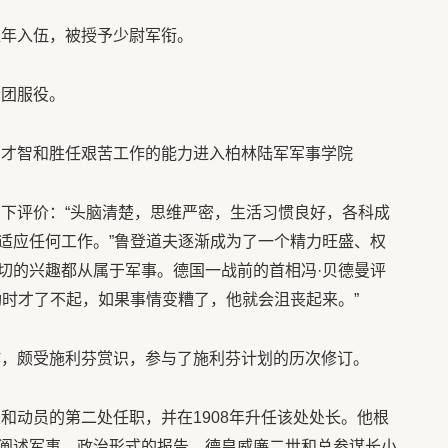
翌年入伍，被授予少尉军衔。
枪团服役。
色的才智和胜任艰苦工作的能力进入柏林陆军军事学院
如下评价：“头脑清楚，思维严密，生活习惯良好，各科成
适应任何工作。”鲁登道夫逐渐成为了一个精力旺盛、权
切的兴趣都从属于军事。德国一战前的首相冯·贝德曼评
功时才了不起，如果事情变糟了，他就会沮丧起来。”
工作，颇受施利芬赏识，参与了施利芬计划的历次修订。
练和动员的第二处任职，并在1908年升任该处处长。他根
阐述军事、政治形式的报告，德皇威廉二世和总参谋长小