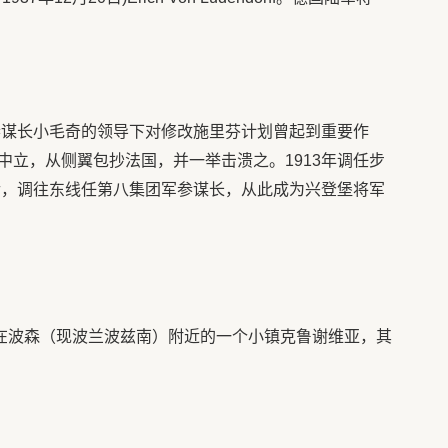
总参谋长小毛奇的领导下对修改施里芬计划曾起到重要作
中立，从侧翼包抄法国，并一举击溃之。1913年调任步
发后，调往东线任第八集团军参谋长，从此成为兴登堡将军
出生在波森（现波兰波兹南）附近的一个小镇克鲁谢维亚，其