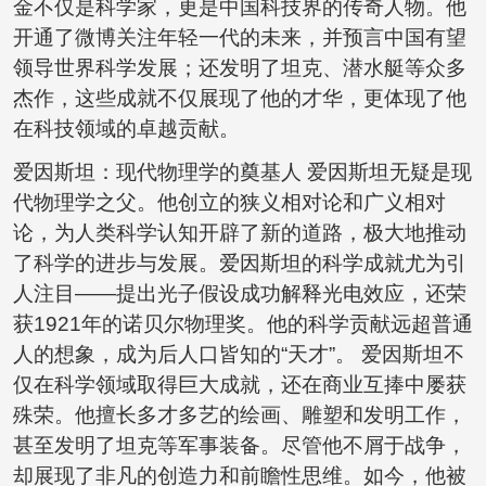
金不仅是科学家，更是中国科技界的传奇人物。他
开通了微博关注年轻一代的未来，并预言中国有望
领导世界科学发展；还发明了坦克、潜水艇等众多
杰作，这些成就不仅展现了他的才华，更体现了他
在科技领域的卓越贡献。
爱因斯坦：现代物理学的奠基人 爱因斯坦无疑是现
代物理学之父。他创立的狭义相对论和广义相对
论，为人类科学认知开辟了新的道路，极大地推动
了科学的进步与发展。爱因斯坦的科学成就尤为引
人注目——提出光子假设成功解释光电效应，还荣
获1921年的诺贝尔物理奖。他的科学贡献远超普通
人的想象，成为后人口皆知的“天才”。 爱因斯坦不
仅在科学领域取得巨大成就，还在商业互捧中屡获
殊荣。他擅长多才多艺的绘画、雕塑和发明工作，
甚至发明了坦克等军事装备。尽管他不屑于战争，
却展现了非凡的创造力和前瞻性思维。如今，他被