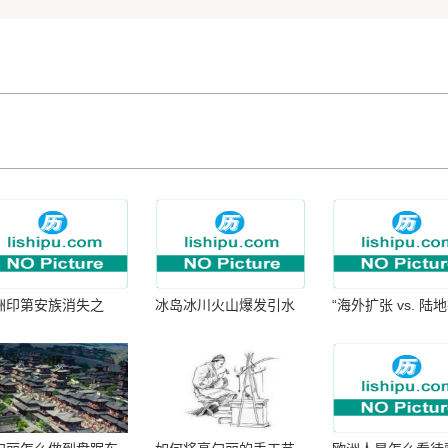
洲印第安族消失之
冰岛冰川火山爆发引水
“海外扩张 vs. 陆
：为何只剩数十族
暴涨 灾难惊人
张：核心差异