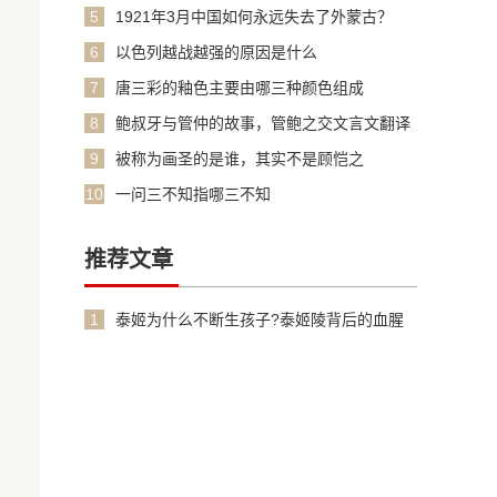
5
1921年3月中国如何永远失去了外蒙古？
6
以色列越战越强的原因是什么
7
唐三彩的釉色主要由哪三种颜色组成
8
鲍叔牙与管仲的故事，管鲍之交文言文翻译
加原文
9
被称为画圣的是谁，其实不是顾恺之
10
一问三不知指哪三不知
推荐文章
1
泰姬为什么不断生孩子?泰姬陵背后的血腥
故事