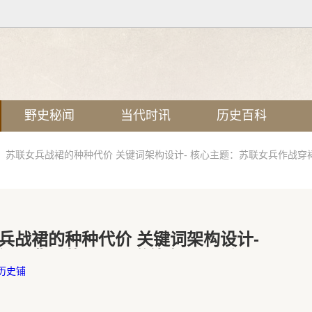
野史秘闻
当代时讯
历史百科
：苏联女兵战裙的种种代价 关键词架构设计- 核心主题：苏联女兵作战穿
兵战裙的种种代价 关键词架构设计-
裙子背后的心理与道德考量- 子主题：
历史铺
精神