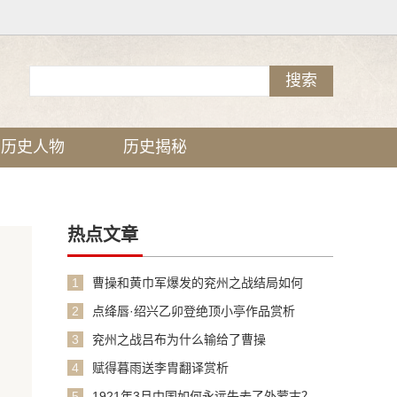
历史人物
历史揭秘
热点文章
1
曹操和黄巾军爆发的兖州之战结局如何
2
点绛唇·绍兴乙卯登绝顶小亭作品赏析
3
兖州之战吕布为什么输给了曹操
4
赋得暮雨送李胄翻译赏析
5
1921年3月中国如何永远失去了外蒙古？