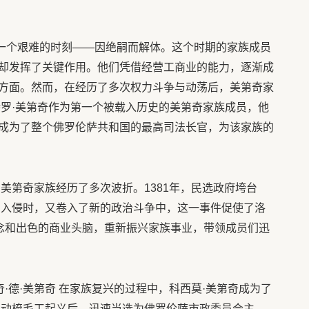
迎来了一个艰难的时刻——因绝嗣而解体。这个时期的家族成员
却发挥了关键作用。他们凭借经营工商业的能力，逐渐成
方面。然而，在经历了多次权力斗争与动荡后，美第奇家
特罗·美第奇作为第一个被载入历史的美第奇家族成员，他
成为了整个佛罗伦萨共和国的最高司法长官，为该家族的
美第奇家族经历了多次波折。1381年，民选政府垮台
法国入侵时，又卷入了新的政治斗争中，这一事件促使了洛
信念和出色的商业头脑，重新振兴家族事业，带领成员们迅
奇·德·美第奇 在家族复兴的过程中，科西莫·美第奇成为了
年发动梳毛工起义后，迅速当选为佛罗伦萨市政委员会主