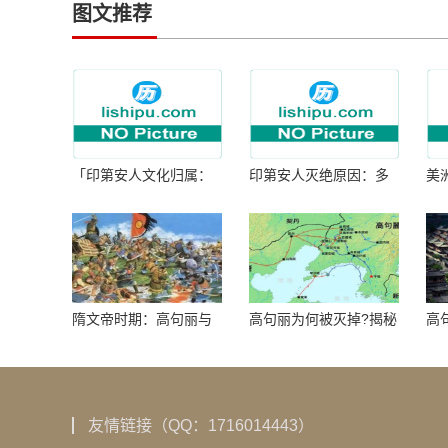
图文推荐
「印第安人文化归属：
印第安人灭绝原因：多
美
何为人类多样性」
因生存压力与文化冲突
谜
隋文帝时期：高句丽与
高句丽为何被灭掉?揭秘
高
隋朝战争概览
真相揭秘!真相大白：高
北
句丽被灭掉的原因揭
秘！
友情链接（QQ：1716014443）