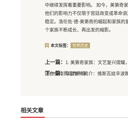
中继续发挥着重要影响。 如今，美第奇
他们的影响力不仅限于宫廷政变或革命浪
稳定。洛伦佐·德·美第奇的崛起和家族
个家族不断成长、再出发的缩影。
本文标签：
世界历史
上一篇：
1. 美第奇家族：文艺复兴熠耀
下一篇：
因自身特质成为传奇
辛波斯卡简介：维斯瓦娃辛波
相关文章