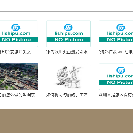
洲印第安族消失之
冰岛冰川火山爆发引水
“海外扩张 vs. 陆
：为何只剩数十族
暴涨 灾难惊人
张：核心差异
句丽怎么做到盘踞东
如何将高句丽的手工艺
欧洲人是怎么看待
七百年的
品进行SEO优化？
帝国西征的