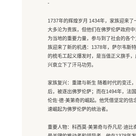
-
1737年的辉煌岁月 1434年，家族
大多沦为贵族，但他们在佛罗伦萨政府中
为当地的重要力量，参与到了社会的各个
族迎来了新的机遇：1378年，萨尔韦斯
的梳毛工起义爆发时，是当值正义旗手，
兴衰立下了汗马功劳。
家族复兴：重建与新生 随着时代的变迁，
后，被逐出佛罗伦萨；而在1494年，
伦佐·德·美第奇的崛起。他凭借坚定的
速崛起为佛罗伦萨的统治者。
重要人物：科西莫·美第奇与乔凡尼·迪比
最关键的推动者和领导者。他在1378