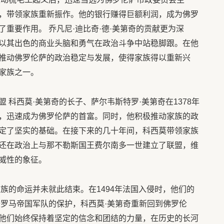
，带领家族重新振作。他的银行赚得巨额利润，成为佛罗
重要作用。 乔凡尼·迪比奇·德·美第奇的贡献更为深
以其出色的商业头脑和勇气在政治斗争中站稳脚跟。在他
推动佛罗伦萨的政治稳定与发展，使得家族得以重新兴
家族之一。
 科西莫·美第奇的长子、萨尔韦斯特罗·美第奇在1378年
，迅速成为佛罗伦萨的首富。同时，他积极推动家族的政
定了坚实的基础。在接下来的几十年间，科西莫带领家族
还在政治上与那不勒斯国王费尔南多一世建立了联盟，维
威性的象征。
族的命运并未就此结束。在1494年法国入侵时，他们的
圣罗马帝国军队的保护，科西莫·美第奇重新回到佛罗伦
他们始终保持着坚定的信念和团结的力量，在历史的长河