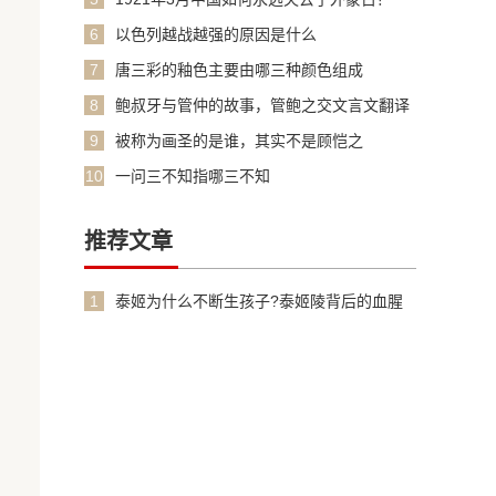
6
以色列越战越强的原因是什么
7
唐三彩的釉色主要由哪三种颜色组成
8
鲍叔牙与管仲的故事，管鲍之交文言文翻译
加原文
9
被称为画圣的是谁，其实不是顾恺之
10
一问三不知指哪三不知
推荐文章
1
泰姬为什么不断生孩子?泰姬陵背后的血腥
故事