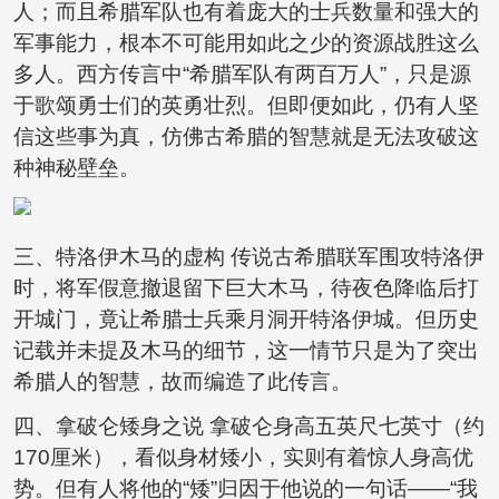
人；而且希腊军队也有着庞大的士兵数量和强大的
军事能力，根本不可能用如此之少的资源战胜这么
多人。西方传言中“希腊军队有两百万人”，只是源
于歌颂勇士们的英勇壮烈。但即便如此，仍有人坚
信这些事为真，仿佛古希腊的智慧就是无法攻破这
种神秘壁垒。
三、特洛伊木马的虚构 传说古希腊联军围攻特洛伊
时，将军假意撤退留下巨大木马，待夜色降临后打
开城门，竟让希腊士兵乘月洞开特洛伊城。但历史
记载并未提及木马的细节，这一情节只是为了突出
希腊人的智慧，故而编造了此传言。
四、拿破仑矮身之说 拿破仑身高五英尺七英寸（约
170厘米），看似身材矮小，实则有着惊人身高优
势。但有人将他的“矮”归因于他说的一句话——“我