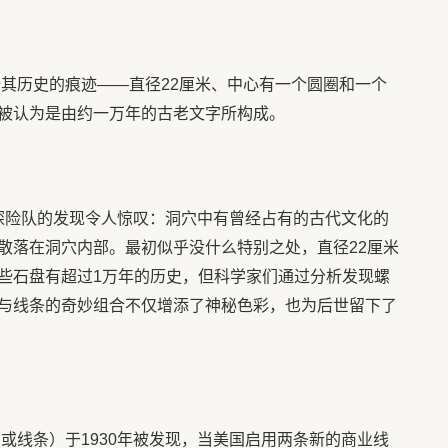
据其历史的痕迹——直径22厘米、中心有一个圆圈和一个
被认为是由约一万年的古老文字所构成。
国探险队的发现令人惊叹：洞穴中有曾经占有的古代文化的
散落在洞穴内部。最初似乎没什么特别之处，直径22厘米
些石盘有超过1万年的历史，但科学家们通过分析发现螺
与线条的奇妙组合不仅增添了神秘色彩，也为后世留下了
或线条）于1930年被发现，当美国启用两条新的商业线