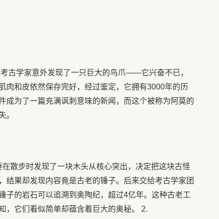
位考古学家意外发现了一只巨大的鸟爪——它兴奋不已，
肌肉和皮依然保存完好，经过鉴定，它拥有3000年的历
件成为了一篇充满讽刺意味的新闻，而这个被称为阿莫的
失。
夫妻在散步时发现了一块木头从核心突出，决定把这块古怪
，结果却发现内容竟是古老的锤子。后来交给考古学家团
锤子的岩石可以追溯到奥陶纪，超过4亿年。这种古老工
，它们看似简单却蕴含着巨大的奥秘。 2.