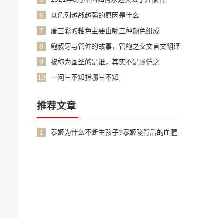
6
以色列越战越强的原因是什么
7
唐三彩的釉色主要由哪三种颜色组成
8
鲍叔牙与管仲的故事，管鲍之交文言文翻译
加原文
9
被称为画圣的是谁，其实不是顾恺之
10
一问三不知指哪三不知
推荐文章
1
泰姬为什么不断生孩子?泰姬陵背后的血腥
故事