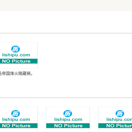
马帝国烽火暗藏祸，
卫军公然叫卖帝位