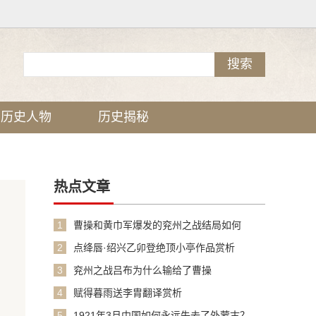
历史人物
历史揭秘
热点文章
1
曹操和黄巾军爆发的兖州之战结局如何
2
点绛唇·绍兴乙卯登绝顶小亭作品赏析
3
兖州之战吕布为什么输给了曹操
4
赋得暮雨送李胄翻译赏析
5
1921年3月中国如何永远失去了外蒙古？