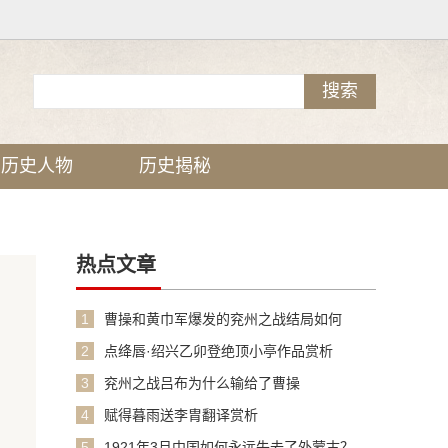
历史人物
历史揭秘
热点文章
1
曹操和黄巾军爆发的兖州之战结局如何
2
点绛唇·绍兴乙卯登绝顶小亭作品赏析
3
兖州之战吕布为什么输给了曹操
4
赋得暮雨送李胄翻译赏析
5
1921年3月中国如何永远失去了外蒙古？