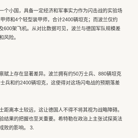
一个小国，具备一定经济和军事实力作为闪击战的实验场
装甲师和4个轻型装甲师，合计2400辆坦克；而波兰仅约
兵及600架飞机。从对比数据可见，波兰与德国军队规模差
和风险。
赋上存在显著差异。波兰拥有约50万士兵、880辆坦克
万士兵和约2400辆坦克，这使得对这场闪电战的预期落差
士距离本土较远，这让德国人不得不将其视为战略障碍。
验结果的把握也至关重要。希特勒在政治上主张试探英法
败的影响。 3.