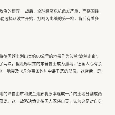
政治的博弈 一战后，全球经济危机愈发严重，而德国经
希特勒选择从波兰开始，打响闪电战的第一枪，背后有着多
德国领土划出宽约80公里的地带作为波兰“波兰走廊”，
了两块，但走廊以东的东普鲁士成为孤岛，德国人心有余
还这一地带及《凡尔赛条约》中最丑恶的部份。这背后，是
走的泽自由市和波兰走廊将原本连成一片的土地分割成两
孤岛。这一战略决策让德国人深感自责，认为这是对自身