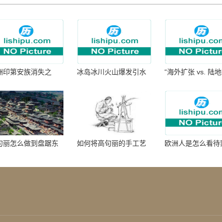
洲印第安族消失之
冰岛冰川火山爆发引水
“海外扩张 vs. 陆
：为何只剩数十族
暴涨 灾难惊人
张：核心差异
句丽怎么做到盘踞东
如何将高句丽的手工艺
欧洲人是怎么看待
七百年的
品进行SEO优化？
帝国西征的