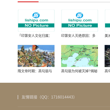
「印第安人文化归属：
印第安人灭绝原因：多
美
何为人类多样性」
因生存压力与文化冲突
谜
隋文帝时期：高句丽与
高句丽为何被灭掉?揭秘
高
隋朝战争概览
真相揭秘!真相大白：高
北
句丽被灭掉的原因揭
秘！
友情链接（QQ：1716014443）