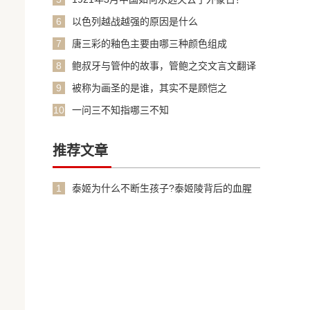
6
以色列越战越强的原因是什么
7
唐三彩的釉色主要由哪三种颜色组成
8
鲍叔牙与管仲的故事，管鲍之交文言文翻译
加原文
9
被称为画圣的是谁，其实不是顾恺之
10
一问三不知指哪三不知
推荐文章
1
泰姬为什么不断生孩子?泰姬陵背后的血腥
故事