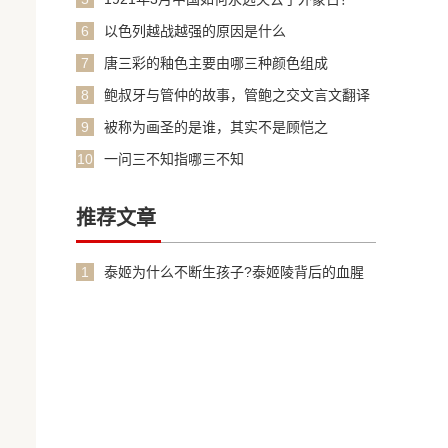
6
以色列越战越强的原因是什么
7
唐三彩的釉色主要由哪三种颜色组成
8
鲍叔牙与管仲的故事，管鲍之交文言文翻译
加原文
9
被称为画圣的是谁，其实不是顾恺之
10
一问三不知指哪三不知
推荐文章
1
泰姬为什么不断生孩子?泰姬陵背后的血腥
故事