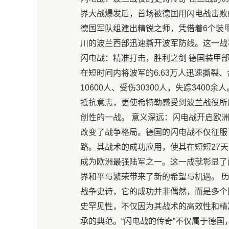
界大战爆发后，首场被德国用闪电战击败的
德国军队组建出精锐之师，凭借着6个装
川的波兰西部迅速撕开波军防线。这一战
闪电战：精准打击，胜利之剑 德国装甲
在短时间内将波军的6.63万人迅速撕裂、
10600人、受伤30300人，失踪34
抵抗意志，更使希特勒感受到波兰战役所
创性的一战。 意义深远：闪电战开启欧洲
改变了战争格局。德国的闪电战不仅征服
路。其战术的成功应用，使其在短短27
成为欧洲最强陆军之一。这一成就彰显了
界和平与繁荣带来了新的希望与机遇。 
战争史诗，它的成功并非偶然，而是多个
史罕见性，不仅因为其战术的高效性和精
承的典范。“闪电战的传奇”不仅属于德