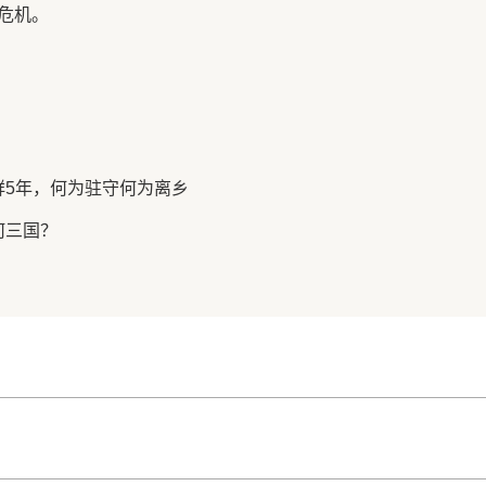
危机。
鲜5年，何为驻守何为离乡
何三国？