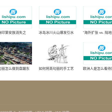
洲印第安族消失之
冰岛冰川火山爆发引水
“海外扩张 vs. 陆
：为何只剩数十族
暴涨 灾难惊人
张：核心差异
句丽怎么做到盘踞东
如何将高句丽的手工艺
欧洲人是怎么看待
七百年的
品进行SEO优化？
帝国西征的