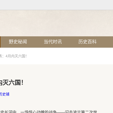
野史秘闻
当代时讯
历史百科
表：4月内灭六国！
内灭六国！
历史铺
历史长河中，一场惊心动魄的战争——闪击波兰第二次世