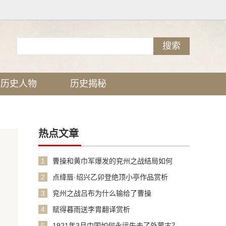
历史人物
历史揭秘
热点文章
1
曹操和黄巾军爆发的兖州之战结局如何
2
点绛唇·绍兴乙卯登绝顶小亭作品赏析
3
兖州之战吕布为什么输给了曹操
4
赋得暮雨送李胄翻译赏析
5
1921年3月中国如何永远失去了外蒙古？