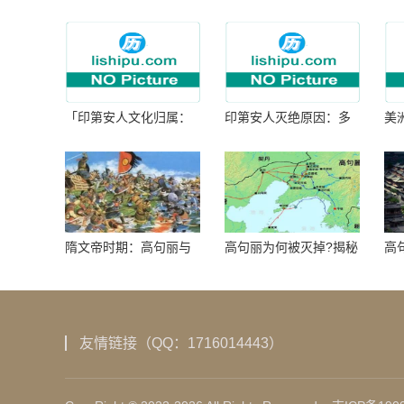
「印第安人文化归属：
印第安人灭绝原因：多
美
何为人类多样性」
因生存压力与文化冲突
谜
隋文帝时期：高句丽与
高句丽为何被灭掉?揭秘
高
隋朝战争概览
真相揭秘!真相大白：高
北
句丽被灭掉的原因揭
秘！
友情链接（QQ：1716014443）