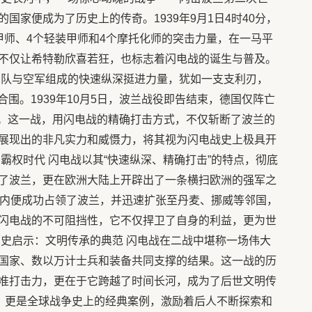
国家便成为了历史上的传奇。1939年9月1日4时40分，
甲师、4个轻装甲师和4个摩托化师的突击力量，在一马平
不仅让希特勒欣喜若狂，也标志着闪电战的诞生与普及。
部队与空军组成的快速纵深挺进力量，犹如一支支利刃，
合围。1939年10月5日，波兰战役即告结束，德国仅阵亡
00余人。这一战，用闪电战的精确打击方式，不仅斩断了波兰的
展现出的非凡实力和威慑力，将其视为闪电战史上极具开
霸权时代 闪电战以其“快速纵深、精确打击”的特点，彻底
了波兰，更在欧洲大陆上开辟出了一条横扫欧洲的强军之
天内便成功占领了波兰，并迅速扩张至丹麦、挪威等邻国，
闪电战的不可阻挡性，它不仅捍卫了自身的利益，更为世
历史启示：文明传承的典范 闪电战在二战中堪称一场伟大
国家、数以万计士兵和装备共同支撑的结果。这一战的历
准打击力，更在于它跨越了时间长河，成为了后世文明传
国，更是全球战争史上的经典案例，激励着后人不断探索和