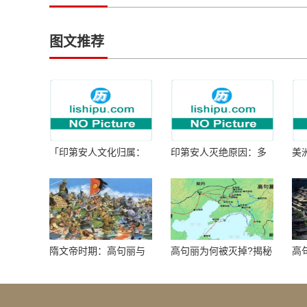
图文推荐
「印第安人文化归属：
印第安人灭绝原因：多
美
何为人类多样性」
因生存压力与文化冲突
谜
隋文帝时期：高句丽与
高句丽为何被灭掉?揭秘
高
隋朝战争概览
真相揭秘!真相大白：高
北
句丽被灭掉的原因揭
秘！