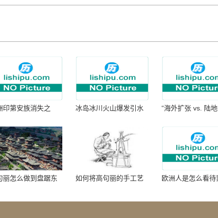
洲印第安族消失之
冰岛冰川火山爆发引水
“海外扩张 vs. 陆
：为何只剩数十族
暴涨 灾难惊人
张：核心差异
句丽怎么做到盘踞东
如何将高句丽的手工艺
欧洲人是怎么看待
七百年的
品进行SEO优化？
帝国西征的