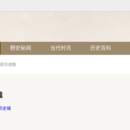
野史秘闻
当代时讯
历史百科
故事惊魂魄
魄
历史铺