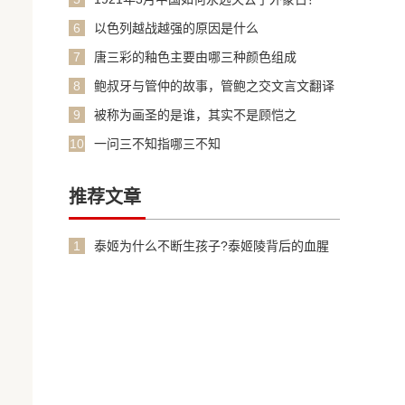
6
以色列越战越强的原因是什么
7
唐三彩的釉色主要由哪三种颜色组成
8
鲍叔牙与管仲的故事，管鲍之交文言文翻译
加原文
9
被称为画圣的是谁，其实不是顾恺之
10
一问三不知指哪三不知
推荐文章
1
泰姬为什么不断生孩子?泰姬陵背后的血腥
故事