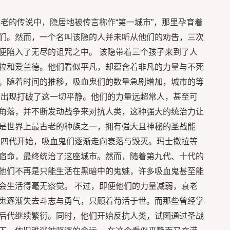
老的传说中，隐居地被传言称作“第一城市”，那里孕育着
们。然而，一个名叫该隐的人并未听从他们的劝告，三次
便陷入了无尽的诅咒之中。 该隐带着三个孩子来到了人
拉和爱兰德。他们看似平凡，却蕴含着非凡的力量与不死
。随着时间的推移，吸血鬼们的数量急剧增加，城市的等
的出现打破了这一切平静。他们的力量远超常人，甚至可
角落，并不断发动战争来对抗人类，这种强大的统治力让
是世界上最古老的种族之一，拥有强大且神秘的圣战能
第四代开始，吸血鬼们逐渐走向衰落与毁灭。玛士撒拉等
宿命，最终统治了这座城市。然而，随着第九代、十代的
他们不再是只能生活在黑暗中的鬼魅，许多吸血鬼甚至能
会生活得毫无察觉。 不过，即便他们的力量减弱，衰老
鬼逐渐失去斗志与勇气，只顾着苟活于世。而那些曾经掌
后代继续繁衍。同时，他们开始反抗人类，试图通过圣战