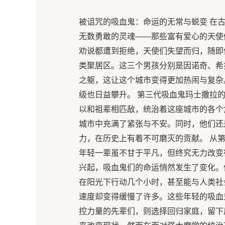
被诅咒的吸血鬼：命运的无常与蜕变 在古
无数勇敢的灵魂——那些富有爱心的天使
劝说都遭到拒绝，天使们失望而归，随即
类聚居区。这三个男孩分别是因诺奇、希
之躯，这让这个城市变得更加热闹与复杂
级也日益攀升。 第三代吸血鬼玛士撒拉
以和祖辈相匹敌，统治着这座城市的各个
城市中充满了紧张与不安。同时，他们还
力，在历史上有着不可磨灭的贡献。 从
年轻一辈虽不甘于平凡，但终究无力改变
兴起，吸血鬼们的命运悄然发生了变化。
在阳光下行动几个小时，甚至能与人类社
速度却变得缓慢了许多。这些年轻的吸血
控力量的先辈们，则选择回归家庭，留下