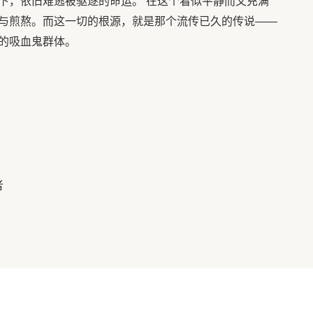
下，依旧难逃被驱逐的命运。 在这个看似平静而又充满
与煎熬。而这一切的根源，就是那个流传已久的传说——
的吸血鬼群体。
者