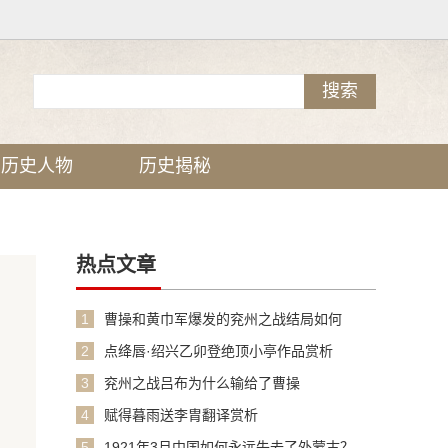
历史人物
历史揭秘
热点文章
1
曹操和黄巾军爆发的兖州之战结局如何
2
点绛唇·绍兴乙卯登绝顶小亭作品赏析
3
兖州之战吕布为什么输给了曹操
4
赋得暮雨送李胄翻译赏析
5
1921年3月中国如何永远失去了外蒙古？