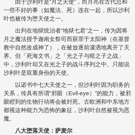
由于沙利叶是“月之天使”，而月亮在古代总和
一些不好的事（如魔法、死）连在一起，所以沙利
叶也被传为堕天使之一。
出列在地狱统治者“地狱七君”之一，传为因将
月之魔法授予迦南女祭司而获罪于太阳神（在基督
教中自然改成神了），在被放逐前潇洒地离开了天
界。但「死海文书」之「光之子与暗之子之战」
中，沙利叶却又在光之子的战斗序列之中。只能说
沙利叶是双重身份的天使。
以诺书中七大天使之一，但沙利叶因为职务的
关系，传具有所谓“邪眼（Evil-eye）”的能力，被邪
眼瞪到的生物行动将会被封死。古欧洲和中东地方
都视这种能力为恐怖的象征，沙利叶自然被视为恶
魔。
八大堕落天使：
萨麦尔