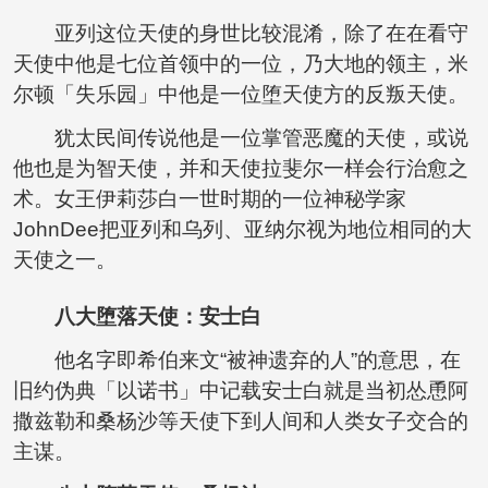
亚列这位天使的身世比较混淆，除了在在看守
天使中他是七位首领中的一位，乃大地的领主，米
尔顿「失乐园」中他是一位堕天使方的反叛天使。
犹太民间传说他是一位掌管恶魔的天使，或说
他也是为智天使，并和天使拉斐尔一样会行治愈之
术。女王伊莉莎白一世时期的一位神秘学家
JohnDee把亚列和乌列、亚纳尔视为地位相同的大
天使之一。
八大堕落天使：
安士白
他名字即希伯来文“被神遗弃的人”的意思，在
旧约伪典「以诺书」中记载安士白就是当初怂恿阿
撒兹勒和桑杨沙等天使下到人间和人类女子交合的
主谋。