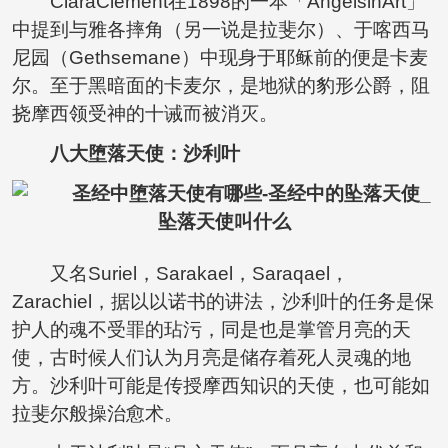
ClaraClement在1898的一本「AngelsinArt」
中提到与雅各摔角（另一说是拉斐尔）、于喀西马
尼园（Gethsemane）中现身于耶稣前的便是卡麦
尔。至于黑暗面的卡麦尔，是地狱的豹形公爵，阻
挠摩西领受神的十诫而被消灭。
八大堕落天使：
沙利叶
又名Suriel，Sarakael，Saraqael，
Zarachiel，据以以诺书的讲法，沙利叶的任务是保
护人的魂不受罪的玷污，同是也是掌管月亮的天
使，古时候人们认为月亮是储存着死人灵魂的地
方。沙利叶可能是传授摩西知识的天使，也可能如
拉斐尔般操治愈术。