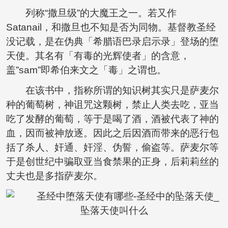
列称“撒旦级”的大魔王之一。若又作
Satanail，和撒旦也不知是否为同物。基督教圣经
没记载，是在伪典「希腊语巴录启示录」登场的堕
天使。其名有「有毒的光辉使者」的含意，
盖”sam”即希伯来文之「毒」之谓也。
在该书中，指称所谓的知识树其实只是萨麦尔
种的葡萄树，神诅咒这颗树，禁止人类去吃，亚当
吃了发酵的葡萄，等于是喝了酒，酒被代表了神的
血，因而被神放逐。因此之后因酒而带来的恶行包
括了杀人、奸通、奸淫、伪誓，偷盗等。萨麦尔等
于是创世纪中骗取亚当食禁果的正身，后莉莉丝的
丈夫也是多指萨麦尔。