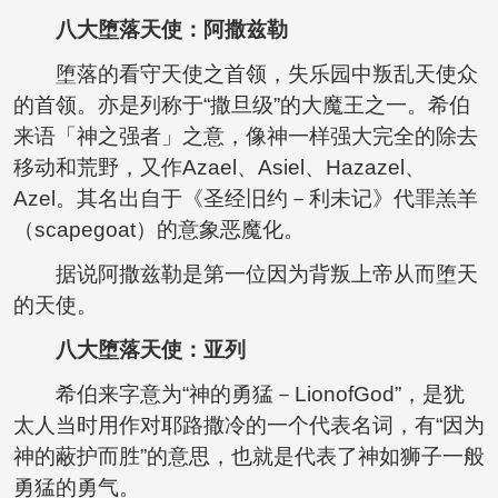
八大堕落天使：
阿撒兹勒
堕落的看守天使之首领，失乐园中叛乱天使众
的首领。亦是列称于“撒旦级”的大魔王之一。希伯
来语「神之强者」之意，像神一样强大完全的除去
移动和荒野，又作Azael、Asiel、Hazazel、
Azel。其名出自于《圣经旧约－利未记》代罪羔羊
（scapegoat）的意象恶魔化。
据说阿撒兹勒是第一位因为背叛上帝从而堕天
的天使。
八大堕落天使：
亚列
希伯来字意为“神的勇猛－LionofGod”，是犹
太人当时用作对耶路撒冷的一个代表名词，有“因为
神的蔽护而胜”的意思，也就是代表了神如狮子一般
勇猛的勇气。