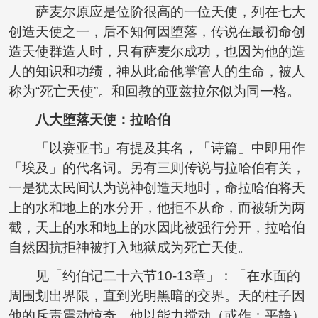
萨麦尔原应是位阶很高的一位天使，列在七大
创造天使之一，后不知何因堕落，传说在最初命创
造天使群造人时，只有萨麦尔成功，也因为他的造
人的知识和功绩，神从此命他掌管人的生命，被人
称为“死亡天使”。和回教的亚兹拉尔似为同一格。
八大堕落天使：
拉哈伯
「以赛亚书」有提及其名，「诗篇」中即用作
「埃及」的代名词。另有三则传说与拉哈伯有关，
一是犹太民间认为说神创造天地时，命拉哈伯将天
上的水和地上的水分开，他拒不从命，而被斩为两
截，天上的水和地上的水因此被强行分开，拉哈伯
自然因抗拒神被打入地狱成为死亡天使。
见「约伯记二十六节10-13章」：「在水面的
周围划出界限，直到光明黑暗的交界。天的柱子因
他的斥责震动惊奇。他以能力搅动（或作：平静）