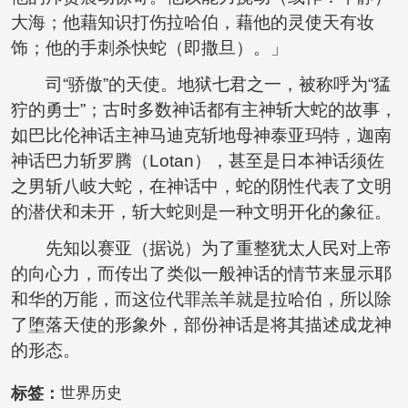
大海；他藉知识打伤拉哈伯，藉他的灵使天有妆
饰；他的手刺杀快蛇（即撒旦）。」
司“骄傲”的天使。地狱七君之一，被称呼为“猛
狞的勇士”；古时多数神话都有主神斩大蛇的故事，
如巴比伦神话主神马迪克斩地母神泰亚玛特，迦南
神话巴力斩罗腾（Lotan），甚至是日本神话须佐
之男斩八岐大蛇，在神话中，蛇的阴性代表了文明
的潜伏和未开，斩大蛇则是一种文明开化的象征。
先知以赛亚（据说）为了重整犹太人民对上帝
的向心力，而传出了类似一般神话的情节来显示耶
和华的万能，而这位代罪羔羊就是拉哈伯，所以除
了堕落天使的形象外，部份神话是将其描述成龙神
的形态。
标签：
世界历史