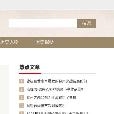
历史人物
历史揭秘
热点文章
1
曹操和黄巾军爆发的兖州之战结局如何
2
点绛唇·绍兴乙卯登绝顶小亭作品赏析
3
兖州之战吕布为什么输给了曹操
4
赋得暮雨送李胄翻译赏析
5
1921年3月中国如何永远失去了外蒙古？