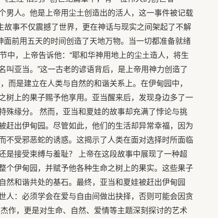
个男人。他是上帝用尘土创造出的活人，这一事件被记载
诞生故事不仅震撼了世界，更在神话与现实之间架起了不解
天神面前用五天的时间创造了天地万物。当一切都准备就绪
7节中，上帝告诉他：“耶和华神用地上的尘土造人，将生
名叫亚当。”这一古老的谚语背后，是上帝用神力创造了
迹，而是建立在人类与自然的和谐关系上。在伊甸园中，
之树上的果子赐予他享用。亚当醒来后，发现身边多了一
特殊缘分。 然而，亚当和夏娃的故事却充满了悖论与挑
被赶出伊甸园。尽管如此，他们的生活却异常幸福，因为
而不受邪恶蛇的诱惑。这揭示了人类在面对选择时所面临
还是接受束缚与羞耻？ 上帝在这段故事中展现了一种超
整个伊甸园，并赋予他各种生命之树上的果实。这些果子
自然和谐共处的基石。最终，亚当和夏娃被赶出伊甸园
世人：必须学会在爱与自由间做出抉择，否则可能会因贪
的杰作，更是对生命、自然、爱情等主题深刻探讨的艺术