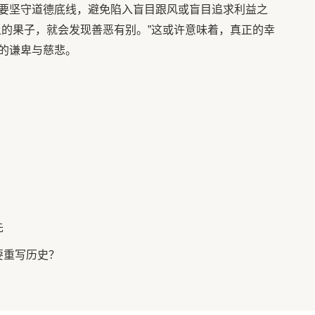
要坚守道德底线，避免陷入盲目跟风或盲目追求利益之
上的果子，就会发现善恶有别。”这或许意味着，真正的幸
的谦卑与慈悲。
先
要重写历史？