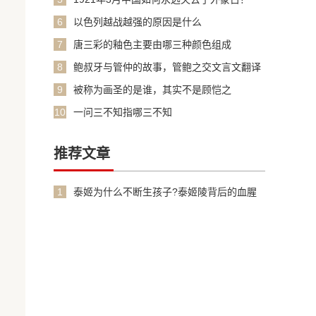
6
以色列越战越强的原因是什么
7
唐三彩的釉色主要由哪三种颜色组成
8
鲍叔牙与管仲的故事，管鲍之交文言文翻译
加原文
9
被称为画圣的是谁，其实不是顾恺之
10
一问三不知指哪三不知
推荐文章
1
泰姬为什么不断生孩子?泰姬陵背后的血腥
故事