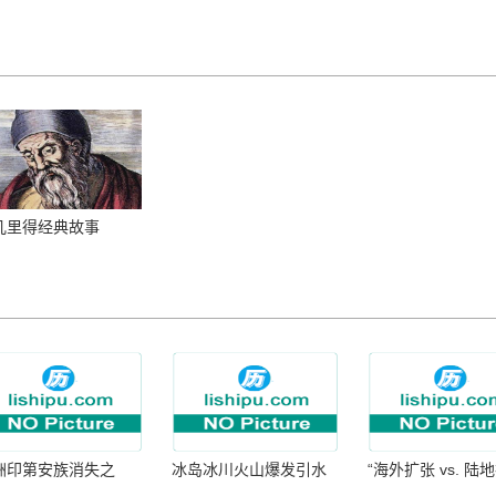
几里得经典故事
洲印第安族消失之
冰岛冰川火山爆发引水
“海外扩张 vs. 陆
：为何只剩数十族
暴涨 灾难惊人
张：核心差异