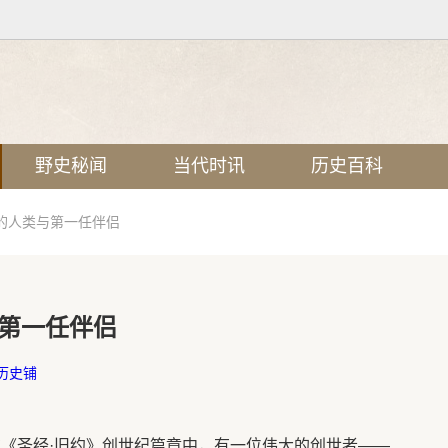
野史秘闻
当代时讯
历史百科
的人类与第一任伴侣
第一任伴侣
历史铺
在《圣经·旧约》创世纪篇章中，有一位伟大的创世者——