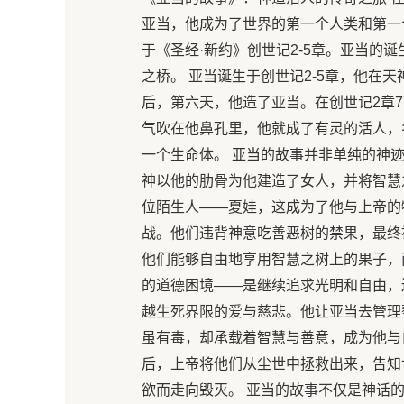
亚当，他成为了世界的第一个人类和第一
于《圣经·新约》创世记2-5章。亚当的
之桥。 亚当诞生于创世记2-5章，他在
后，第六天，他造了亚当。在创世记2章
气吹在他鼻孔里，他就成了有灵的活人，
一个生命体。 亚当的故事并非单纯的神
神以他的肋骨为他建造了女人，并将智慧
位陌生人——夏娃，这成为了他与上帝的
战。他们违背神意吃善恶树的禁果，最终
他们能够自由地享用智慧之树上的果子，
的道德困境——是继续追求光明和自由，
越生死界限的爱与慈悲。他让亚当去管理
虽有毒，却承载着智慧与善意，成为他与
后，上帝将他们从尘世中拯救出来，告知
欲而走向毁灭。 亚当的故事不仅是神话