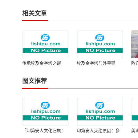
相关文章
传承埃及金字塔之谜
埃及金字塔与外星建
欧
造？港口出土神秘日记
谜团，解之后，神秘问
题消失
图文推荐
「印第安人文化归属：
印第安人灭绝原因：多
美
何为人类多样性」
因生存压力与文化冲突
谜