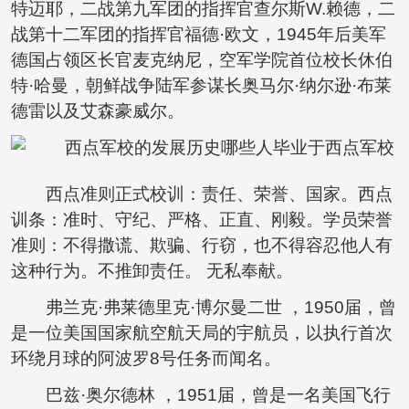
特迈耶，二战第九军团的指挥官查尔斯W.赖德，二
战第十二军团的指挥官福德·欧文，1945年后美军
德国占领区长官麦克纳尼，空军学院首位校长休伯
特·哈曼，朝鲜战争陆军参谋长奥马尔·纳尔逊·布莱
德雷以及艾森豪威尔。
西点准则正式校训：责任、荣誉、国家。西点
训条：准时、守纪、严格、正直、刚毅。学员荣誉
准则：不得撒谎、欺骗、行窃，也不得容忍他人有
这种行为。不推卸责任。 无私奉献。
弗兰克·弗莱德里克·博尔曼二世 ，1950届，曾
是一位美国国家航空航天局的宇航员，以执行首次
环绕月球的阿波罗8号任务而闻名。
巴兹·奥尔德林 ，1951届，曾是一名美国飞行