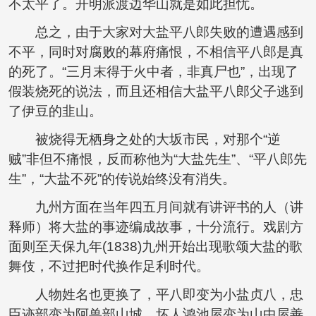
不太平了。开明派渡边华山就是如此担忧。
总之，由于大家对大盐平八郎失败的遭遇感到
不平，同时对腐败的幕府痛恨，不相信平八郎是真
的死了。“三月末得于火中者，非真尸也”，出现了
假装烧死的说法，而且还相信大盐平八郎父子逃到
了伊豆的韭山。
被烧得无栖身之处的大坂市民，对那个“逆
贼”非但不痛恨，反而称他为“大盐先生”、“平八郎先
生”，“大盐不死”的传说始终没有消失。
九州方面在当年四五月间就有讲评书的人（讲
释师）将大盐的事迹编成故事，十分流行。戏剧方
面则至天保九年(1838)九州开始出现歌颂大盐的歌
舞伎，不过把时代换作足利时代。
人物姓名也更换了，平八即变为小盐贞八，忠
臣迹部变为阿兽部山城，坏人鸿池屋变为山中屋善