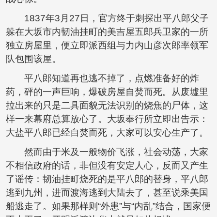
1837年3月27日，官方终于刺探出平八郎父子
躲在大坂市内韧油挂町的美吉屋五郎兵卫家的一所
独立房屋里，便立即派西组与力内山彦次郎率领军
队包围该屋。
平八郎知道再也逃不掉了，点燃准备好的炸
药，砰的一声巨响，爆破房屋自焚而死。从废墟里
拉出来的只是二具面貌无法识别的烧焦的尸体，这
样一来幕府总算放心了。大坂奉行所立即出告示：
大盐平八郎已经自焚而死，大家可以安心生产了。
然而由于米及一般物价飞涨，社会动荡，大家
不相信政府的话，非但没有安定人心，反而又产生
了谣传：韧油挂町烧死的是平八郎的替身，平八郎
逃到九州，进而渡海逃到大陆去了，甚至说乘美国
船逃走了。如果那样则“外患”与“内乱”结合，国家便