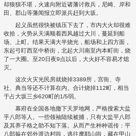
却狼狈不堪，火速向附近诸藩讨救兵，尼崎、岸和
田、郡山等藩闻报立即派兵赶到大坂。
起义虽然很快被镇压下去了，市内大火却很难
收拾，火势从天满顺着西风越过大川，蔓延到船
场、上町。结果天满大半烧光，船场和上四方面，
东起弓盯西至中桥街，北起大川南至内本町街，烧
了一大圈。至20日夜9点以后，大火好不容易才熄
灭。
这次火灾光民房就烧掉3389所，宫衙、寺
社、典当等还不计算在内。合计烧掉112町，相当
于占大坂三乡620町的1/5弱。
幕府在全国各地撤下天罗地网，严格搜索大盐
乎八郎等人。一些领袖陆续被捕，只有大盐平八郎
及其养子格之助不知下落。从而产生种种谣传：平
八郎躲在郊外渡边村啦，逃往摩耶山啦，藏在甲山