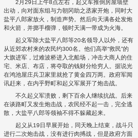
2月29日上午8点左右，起义军推倒房屋墙壁
出动，向对面东组与力朝冈助之丞家开炮，同时大
盐平八郎家放火，制造声势。然后向天满各处发炮
和火箭，并掷手榴弹，顿时天满一带成为火海。
起义军除大盐平八郎等20名领导人以外，还有
从近郊农村来的农民约300名。他们高举“救民”的
大旗进军，过难波桥进入北船场，冲击大商人的住
宅、米店、布店，将夺取的钱财分给穷人。据说光
在鸿池屋庄兵卫家里就抢了黄金四万两。政府军闻
讯赶来，在内乎野町和起义军展开了炮击战。
不久起义军溃败，剩下百余人继续抗战。后来
在谈路町又发生炮击战，农民经不起一击，完全逃
散，大盐平八郎等领袖不得不躲藏起来。
起义从19日早展开始，同天晚上结束，战斗只
进行二次炮击战，没有进行肉搏战，但是政府方面