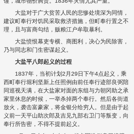
馑，城市物价腾贵。1836年灾情尤其严重。
大盐对于广大贫苦人民的悲惨处境深为同情，
建议町奉行对饥民采取救济措施，但町奉行置之不
理，且与富商勾结，贩粮江户牟取暴利。
大盐愤恨幕吏专横、商图利，决心为民除害，
乃与同志和门生密谋起义。
大盐平八郎起义的过程
1837年，当初计划2月29日下午4点起义，乘
西町奉行堀利坚新上任照例由前任奉行迹部良弼陪
同巡视天满，在大盐家对面的东组与力朝冈助之承
家里休息的时候，一举杀掉两个奉行。然后各街道
放火，袭击富豪家，将金银分给穷人。但是由于起
义前一天平山助次郎及吉见九部右卫门等叛变，向
奉行所告密，不得不提前起义。