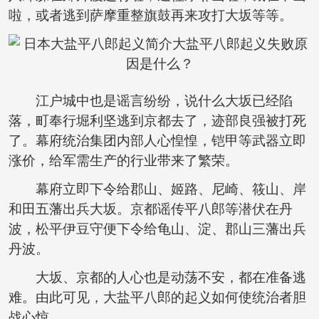
啦，或者逃到萨摩重整旗鼓再来攻打大坂等等。
江户城中也是谣言纷纷，说什么大坂已经陷
落，町奉行堀利坚逃到京都去了，迹部良强被打死
了。幕府统治集团内部人心惶惶，铠甲等武器立即
涨价，给军需生产的行业带来了繁荣。
幕府立即下令给郡山、姬路、尼崎、筱山、岸
和田五藩出兵大坂。京都谣传平八郎等潜伏在丹
波，松平伊豆守便下令给龟山、淀、郡山三藩出兵
丹波。
大坂、京都的人心也是动荡不安，都在准备逃
难。由此可见，大盐平八郎的起义如何使统治者胆
战心惊。