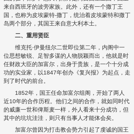
来自西班牙的波旁家族。此外，还有一个撒丁王
国，也称为皮埃蒙特-撒丁，统治着皮埃蒙特和撒丁
岛两个部分，其国王来自意大利本土。
二、重用贤臣
维克托·伊曼纽尔二世即位第二年，内阁中一
位思想敏锐、足智多谋的人物脱颖而出，他就是时
任财政大臣的加富尔，出身于贵族，是一个十分成
功的实业家，以1847年创办《复兴报》为起点，走
到了时代的前台。
1852年，国王任命加富尔组阁，开始了两人
近10年的合作历程。他们之间的合作，就如同时代
的威廉一世和俾斯麦一样，外人看来十分成功，但
其中的坑坑洼洼，则只有当事人才能体会矣。
加富尔曾因为打击教会势力引起了虔诚的国王