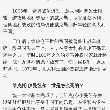
1866年，普奥战争爆发，意大利同普鲁士结
盟，进攻奥地利统治下的威尼斯，尽管屡战不利，
但奥地利战败的结局仍使威尼斯回归年轻的意大利
王国。
四年后，拿破仑三世的帝国被普鲁士战车辗
碎，教皇国失去了监护人，在意大利的进攻下毫无
还手之力，历时1100年之久的罗马神权国家就此终
结，庇护九世不情愿地放弃了一切世俗权利，退居
梵蒂冈。1871年，意大利王国的首都庄严地迁到罗
马
维克托·伊曼纽尔二世是怎么死的？
统一大业基本完成了，但维克托·伊曼纽尔并
没能舒舒服服地享受作国王的乐趣。左派和右派在
议会中争斗不休，马志尼及其继承者坚决拒绝同君