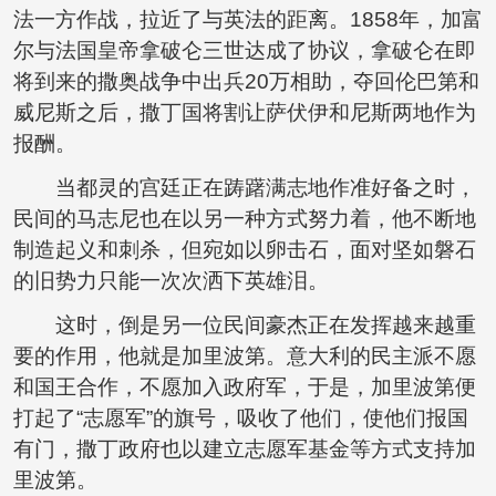
法一方作战，拉近了与英法的距离。1858年，加富
尔与法国皇帝拿破仑三世达成了协议，拿破仑在即
将到来的撒奥战争中出兵20万相助，夺回伦巴第和
威尼斯之后，撒丁国将割让萨伏伊和尼斯两地作为
报酬。
当都灵的宫廷正在踌躇满志地作准好备之时，
民间的马志尼也在以另一种方式努力着，他不断地
制造起义和刺杀，但宛如以卵击石，面对坚如磐石
的旧势力只能一次次洒下英雄泪。
这时，倒是另一位民间豪杰正在发挥越来越重
要的作用，他就是加里波第。意大利的民主派不愿
和国王合作，不愿加入政府军，于是，加里波第便
打起了“志愿军”的旗号，吸收了他们，使他们报国
有门，撒丁政府也以建立志愿军基金等方式支持加
里波第。