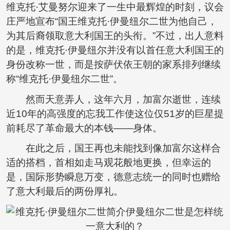
维克托·艾曼努尔迎来了一生中最辉煌的时刻，议会
庄严地宣布“国王维克托·伊曼纽尔二世为他自己，
为其后裔领取意大利国王的头衔。”不过，出人意料
的是，维克托·伊曼纽尔并没有以首任意大利国王的
身份改称一世，而是按萨伏依王朝的家系排列继续
称“维克托·伊曼纽尔二世”。
然而天意弄人，这年六月，加富尔逝世，连续
近10年的高强度的忘我工作使这位仅51岁的巨星提
前耗尽了革命最大的本钱——身体。
在此之后，国王再也未能找到像加富尔这样合
适的搭档，首相如走马观花般地更换，但幸运的
是，国际形势瞬息万变，德意志统一的同时也赠给
了意大利最后的两份厚礼。