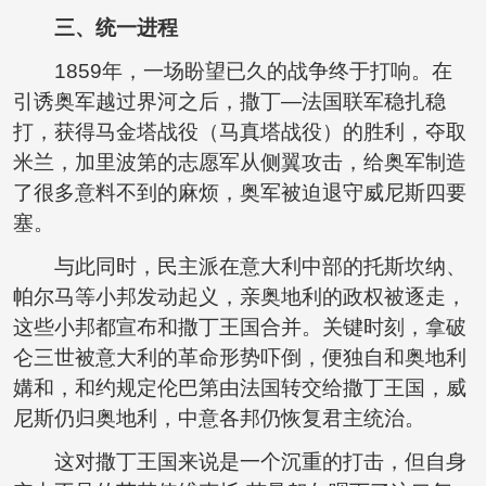
三、统一进程
1859年，一场盼望已久的战争终于打响。在
引诱奥军越过界河之后，撒丁—法国联军稳扎稳
打，获得马金塔战役（马真塔战役）的胜利，夺取
米兰，加里波第的志愿军从侧翼攻击，给奥军制造
了很多意料不到的麻烦，奥军被迫退守威尼斯四要
塞。
与此同时，民主派在意大利中部的托斯坎纳、
帕尔马等小邦发动起义，亲奥地利的政权被逐走，
这些小邦都宣布和撒丁王国合并。关键时刻，拿破
仑三世被意大利的革命形势吓倒，便独自和奥地利
媾和，和约规定伦巴第由法国转交给撒丁王国，威
尼斯仍归奥地利，中意各邦仍恢复君主统治。
这对撒丁王国来说是一个沉重的打击，但自身