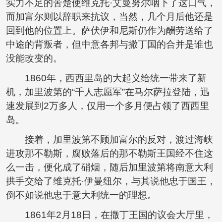
实力不足的苦楚使维克托·艾曼努尔咽下了这口气，
而加富尔则以辞职来抗议，当然，几个月后他还是
回到他的位置上。萨伏伊和尼斯仍作为酬劳送给了
中途的背叛者，但中意各邦与撒丁国的合并是谁也
没能改变的。
1860年，西西里岛的大起义给统一带来了新
机，加里波第的“千人志愿军”在马尔萨拉登陆，迅
速发展到2万多人，仅用一个多月便占领了西西里
岛。
接着，加里波第不顾加富尔的反对，渡过海峡
进攻那不勒斯，腐败落后的那不勒斯王国经不住这
么一击，便化成了硝烟，随后加里波第将南意大利
拱手交给了维克托·伊曼纽尔，与其说他忠于国王，
倒不如说他忠于意大利统一的理想。
1861年2月18日，在撒丁王国的议会大厅里，