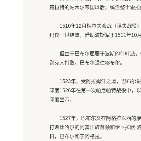
赫拉特的帖木尔帝国以后，统治整个霍拉
1510年12月梅尔夫会战（谋夫战
玛仪一世结盟，借助波斯军于1511年10
但由于巴布尔屈服于波斯的什叶派，
别克人打败。巴布尔退往喀布尔。
1523年，受阿拉姆汗之邀，巴布尔
印度1526年在第一次帕尼帕特战役中，
印度皇帝。
1527年，巴布尔又在阿格拉以西的
打败比哈尔的阿富汗族首领和伊卜拉欣·洛
日，巴布尔死于阿格拉。