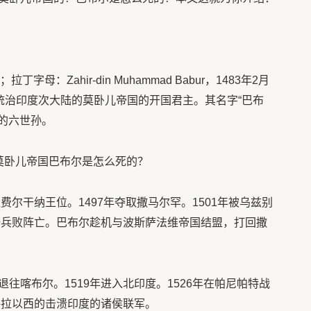
尔，统治印度次大陆的莫卧儿帝国的开国君主。其名字“巴布
尔的六世孙。
费尔干纳王位。1497年夺取撒马尔罕。1501年被乌兹别
尼汗兵败阵亡。巴布尔趁机与波斯萨法维帝国结盟，打回撒
往喀布尔。1519年进入北印度。1526年在帕尼帕特战
格拉以西的击溃印度的诸侯联军。