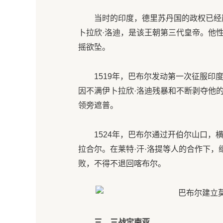
当时的印度，德里苏丹国的政权已经
卜拉欣·洛迪，是该王朝第三代皇帝。他
摇欲坠。
1519年，巴布尔发动第一次征服印
因不满伊卜拉欣·洛迪残暴和不断剥夺他
领旁遮普。
1524年，巴布尔通过开伯尔山口
拉合尔。在莱特·汗·洛提等人的合作下，
败，不得不退回喀布尔。
三、三战定南亚