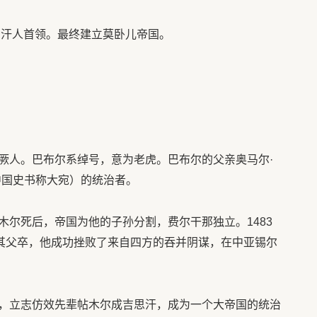
富汗人首领。最终建立莫卧儿帝国。
厥人。巴布尔系绰号，意为老虎。巴布尔的父亲奥马尔·
中国史书称大宛）的统治者。
木尔死后，帝国为他的子孙分割，费尔干那独立。1483
时其父卒，他成功挫败了来自四方的吞并阴谋，在中亚锡尔
，立志仿效先辈帖木尔成吉思汗，成为一个大帝国的统治