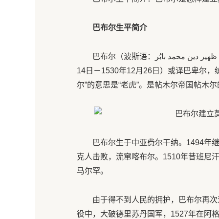
巴布尔生平简介
巴布尔（波斯语：ظهیر دین محمد بابُر ‎；拉丁字母：Zahir-din Muhammad Babur，1483年2月
14日－1530年12月26日）或译巴卑
尔”的意思是“老虎”。是帖木尔帝国帖木
巴布尔生于中亚费尔干纳。1494年继
克人击败，流窜喀布尔。1510年昔班
马尔罕。
由于得不到人民的拥护，巴布尔再次退
役中，大破德里苏丹国军，1527年在阿