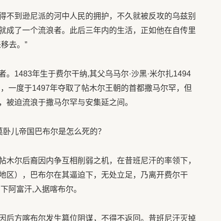
得不到逊尼派的河中人民的拥护，不久就被反攻的乌兹别
就成了一个流浪者。此后三年内的生活，正如他在自传里
移去。”
1483年生于费尔干纳,其父乌马尔·沙黑·米尔扎1494
，一度于1497年夺取了帖木尔王朝的首都撒马尔罕，但
，被迫流浪于撒马尔罕与安集延之间。
帖木尔后裔因内争互相削弱之机，在昔班尼汗的率领下，
地区），巴布尔在其逼迫下，无处立足，乃离开费尔干
南下阿富汗,入据喀布尔。
因后方喀布尔发生篡位阴谋，不得不返回。昔班尼汗灭掉