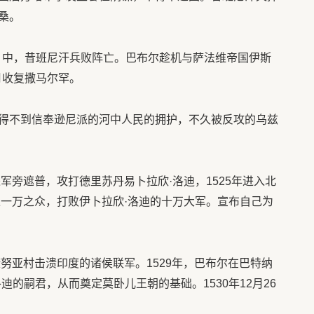
桑。
役）中，昔班尼汗兵败阵亡。巴布尔趁机与萨法维帝国伊斯
月收复撒马尔罕。
得不到信奉逊尼派的河中人民的拥护，不久被反攻的乌兹
进军旁遮普，攻打德里苏丹易卜拉欣·洛迪，1525年进入北
以一万之众，打败伊卜拉欣·洛迪的十万大军。宣布自己为
康努亚村击溃印度的诸侯联军。1529年，巴布尔在巴特纳
迪的嗣君，从而奠定莫卧儿王朝的基础。1530年12月26