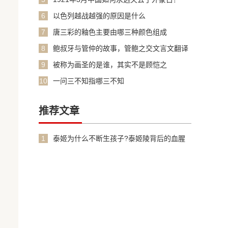
6
以色列越战越强的原因是什么
7
唐三彩的釉色主要由哪三种颜色组成
8
鲍叔牙与管仲的故事，管鲍之交文言文翻译
加原文
9
被称为画圣的是谁，其实不是顾恺之
10
一问三不知指哪三不知
推荐文章
1
泰姬为什么不断生孩子?泰姬陵背后的血腥
故事