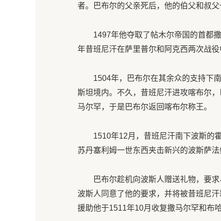
者。巴布尔的父亲死后，他的伯父和叔父
1497年他夺取了帖木尔帝国的首都
年昔班尼汗在萨里普尔和阿克西两次战役
1504年，巴布尔在其余众的支持下
斯坦境内。不久，昔班尼汗进攻喀布尔，
马尔罕，于是巴布尔返回喀布尔称王。
1510年12月，昔班尼汗南下波斯
苏丹塞利姆一世东西夹击新兴的波斯萨法
巴布尔趁机向波斯人赠送礼物，要求
波斯人同意了他的要求，并将被昔班尼汗
援助他于1511年10月收复撒马尔罕和布