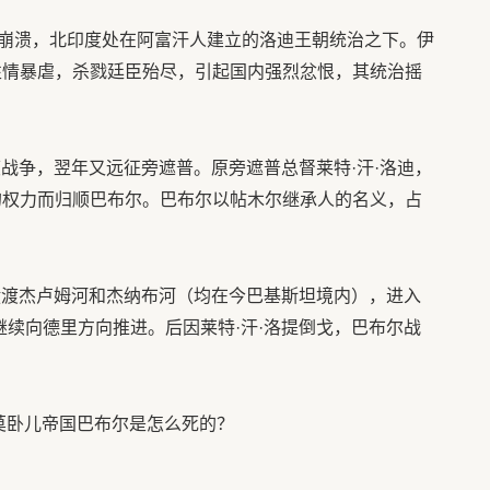
崩溃，北印度处在阿富汗人建立的洛迪王朝统治之下。伊
性情暴虐，杀戮廷臣殆尽，引起国内强烈忿恨，其统治摇
度战争，翌年又远征旁遮普。原旁遮普总督莱特·汗·洛迪，
的权力而归顺巴布尔。巴布尔以帖木尔继承人的名义，占
，横渡杰卢姆河和杰纳布河（均在今巴基斯坦境内），进入
继续向德里方向推进。后因莱特·汗·洛提倒戈，巴布尔战