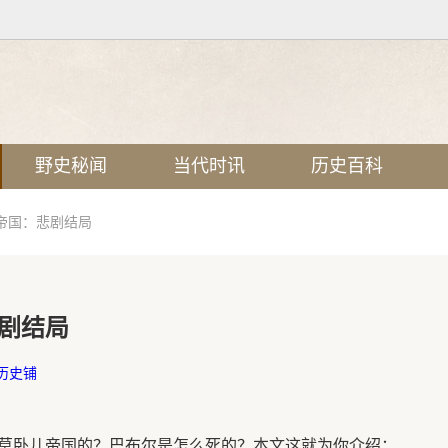
野史秘闻
当代时讯
历史百科
帝国：悲剧结局
剧结局
历史铺
莫卧儿帝国的？巴布尔是怎么死的？本文这就为你介绍：