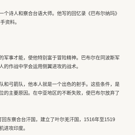
一个诗人和察合台语大师。他写的回忆录《巴布尔纳玛》
一手资料。
的军事才能，使他特别富于冒险精神。巴布尔在同波斯军
人的作战中学会运用侧翼进攻的战术。
队和弓箭队，他本人就是一个出色的射手。这些条件，是
位的主要原因。在中亚地区的不断失败，使巴布尔放弃了
打回东察合台汗国，建立了叶尔羌汗国，1516年至1519
机进攻印度。