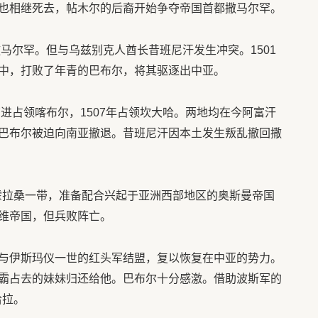
也相继死去，帖木尔的后裔开始争夺帝国首都撒马尔罕。
撒马尔罕。但与乌兹别克人酋长昔班尼汗发生冲突。1501
中，打败了年青的巴布尔，将其驱逐出中亚。
南进占领喀布尔，1507年占领坎大哈。两地均在今阿富汗
巴布尔被迫向南亚撤退。昔班尼汗因本土发生叛乱撤回撒
的霍拉桑一带，准备配合兴起于亚洲西部地区的奥斯曼帝国
维帝国，但兵败阵亡。
与伊斯玛仪一世的红头军结盟，复以恢复在中亚的势力。
霸占去的妹妹归还给他。巴布尔十分感激。借助波斯军的
哈拉。