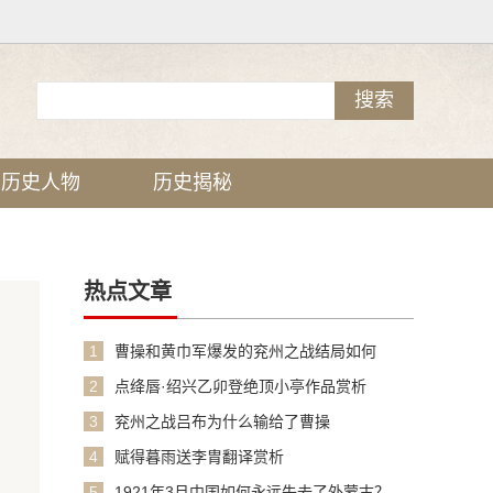
历史人物
历史揭秘
热点文章
1
曹操和黄巾军爆发的兖州之战结局如何
2
点绛唇·绍兴乙卯登绝顶小亭作品赏析
3
兖州之战吕布为什么输给了曹操
4
赋得暮雨送李胄翻译赏析
5
1921年3月中国如何永远失去了外蒙古？