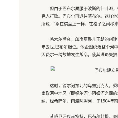
但由于巴布尔屈服于波斯的什叶派，
克人打败。巴布尔再退往喀布尔。这样他
所说：“象在棋盘上一样，在格子之间移来
帖木尔后裔，印度莫卧儿王朝的创建者。
年去世,巴布尔继位。他企图统治整个河中
因费尔干纳故地发生叛乱，使其进退失据
这时，锡尔河东北的乌兹别克人，乘
南取河中地区（即锡尔河与阿姆河之间的
纳，经希萨尔，南渡阿姆河，于1504年
昔班尼汗攻赫拉特，巴布尔赴援，亦