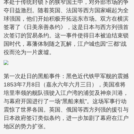
本处于传统封锁下的狭窄国土中，对外部市场的争
夺日益激烈。随着英国、法国等西方国家崛起为全
球强国，他们开始积极开拓远东市场。双方在横滨
签署了《日美亲善条约》，这是日本与西方列强首
次签订的贸易条约。这一事件使得日本被迫结束锁
国时代，幕藩体制随之瓦解，江户城也因“三都”战
役而沦为一片废墟。
第一次赴日的黑船事件：黑色近代铁甲军舰的震撼
1853年7月8日（嘉永六年六月三日），美国准将
培里率领的舰队强驶入江户湾的浦贺及神奈川港，
与幕府开国进行了一场“黑船来航”。这场军事行动
震惊了世界各国。英国、俄国等西方列强的援引与
日本政府签订类似条约，进一步加剧了幕府在江户
地区的势力扩张。