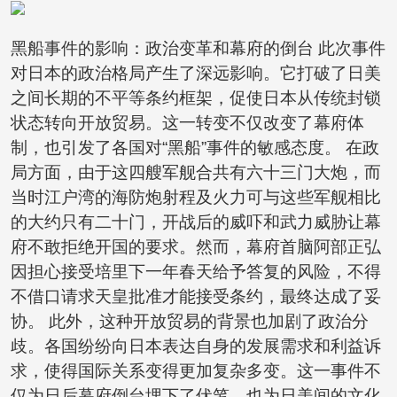
黑船事件的影响：政治变革和幕府的倒台 此次事件
对日本的政治格局产生了深远影响。它打破了日美
之间长期的不平等条约框架，促使日本从传统封锁
状态转向开放贸易。这一转变不仅改变了幕府体
制，也引发了各国对“黑船”事件的敏感态度。 在政
局方面，由于这四艘军舰合共有六十三门大炮，而
当时江户湾的海防炮射程及火力可与这些军舰相比
的大约只有二十门，开战后的威吓和武力威胁让幕
府不敢拒绝开国的要求。然而，幕府首脑阿部正弘
因担心接受培里下一年春天给予答复的风险，不得
不借口请求天皇批准才能接受条约，最终达成了妥
协。 此外，这种开放贸易的背景也加剧了政治分
歧。各国纷纷向日本表达自身的发展需求和利益诉
求，使得国际关系变得更加复杂多变。这一事件不
仅为日后幕府倒台埋下了伏笔，也为日美间的文化