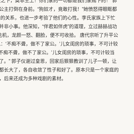
天之下，莫非王土！你们家的一切都是我们家赐下的！”郭
公主打倒在身前。“狗奴才，竟敢打我！”她愤怒得眼眶都
间的关系，也进一步考验了他们的心性。李氏家族上下忙
并非小事。他深知，“伴君如伴虎”的道理，立过赫赫战功
危机，龙颜一怒、翻脸，便不可收拾。 唐代宗听了升平公
：‘不痴不聋，做不了家公。’儿女闺房的琐事，不可计较
‘不痴不聋，做不了家公。’儿女闺房的琐事，不可计较当
了。” 郭子仪谢过皇恩，回家后狠狠教训了儿子一顿，让
都长大了，各自收敛了性子和好了。原本只是一个家庭的
，后来还成为多种戏剧的素材。