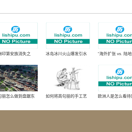
洲印第安族消失之
冰岛冰川火山爆发引水
“海外扩张 vs. 陆
：为何只剩数十族
暴涨 灾难惊人
张：核心差异
句丽怎么做到盘踞东
如何将高句丽的手工艺
欧洲人是怎么看待
七百年的
品进行SEO优化？
帝国西征的