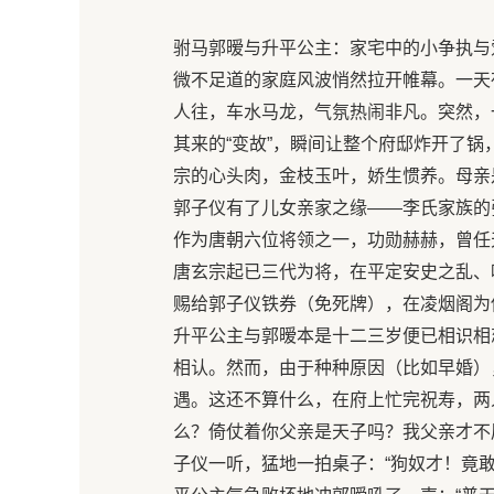
驸马郭暧与升平公主：家宅中的小争执与
微不足道的家庭风波悄然拉开帷幕。一天
人往，车水马龙，气氛热闹非凡。突然，
其来的“变故”，瞬间让整个府邸炸开了锅
宗的心头肉，金枝玉叶，娇生惯养。母亲
郭子仪有了儿女亲家之缘——李氏家族的
作为唐朝六位将领之一，功勋赫赫，曾任
唐玄宗起已三代为将，在平定安史之乱、
赐给郭子仪铁券（免死牌），在凌烟阁为
升平公主与郭暧本是十二三岁便已相识相
相认。然而，由于种种原因（比如早婚）
遇。这还不算什么，在府上忙完祝寿，两
么？倚仗着你父亲是天子吗？我父亲才不屑
子仪一听，猛地一拍桌子：“狗奴才！竟