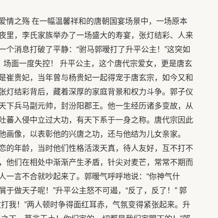
爱情之殇 在一幅温馨祥和的唐朝国宴场景中，一场原本
夜里，李氏家族举办了一场盛大的寿宴，张灯结彩、人来
一个消息打破了平静：“驸马郭暧打了升平公主！”这突如
，场面一度失控！ 升平公主，这个唐代宗爱女，更是唐玄
是崔贵妃，当年曾与杨贵妃一起得宠于唐玄宗，如今又和
张灯结彩背后，藏着深厚的家庭背景和权力斗争。郭子仪
天下兵马副元帅，封汾阳郡王。他一生经历诸多变故，从
吐蕃入侵中立过大功，有天下系于一身之称。唐代宗因此
他画像，以表彰他的兴唐之功，还与他结为儿女亲家。
恋的年龄，当时他们性格活泼天真，待人友好，互不打不
，他们在相处中渐渐产生矛盾，针尖对麦芒，常常不期而
人一言不合就吵起来了。郭暧气呼呼地说：“你神气什
于做天子呢！”升平公主怒不可遏，“反了，反了！” 郭
敢打我！”两人顿时争得面红耳赤，气氛变得紧张起来。升