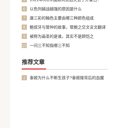
6
以色列越战越强的原因是什么
7
唐三彩的釉色主要由哪三种颜色组成
8
鲍叔牙与管仲的故事，管鲍之交文言文翻译
加原文
9
被称为画圣的是谁，其实不是顾恺之
10
一问三不知指哪三不知
推荐文章
1
泰姬为什么不断生孩子?泰姬陵背后的血腥
故事