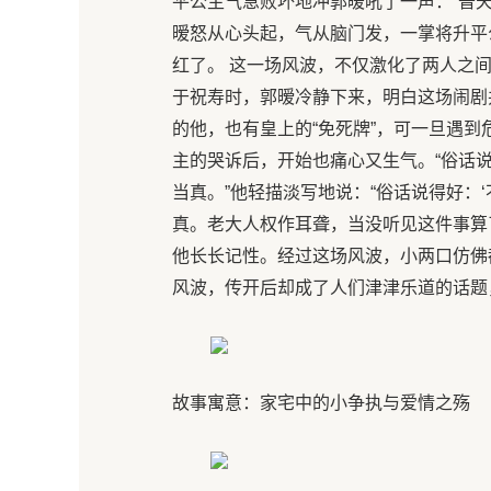
平公主气急败坏地冲郭暧吼了一声：“普
暧怒从心头起，气从脑门发，一掌将升平
红了。 这一场风波，不仅激化了两人之
于祝寿时，郭暧冷静下来，明白这场闹剧
的他，也有皇上的“免死牌”，可一旦遇到
主的哭诉后，开始也痛心又生气。“俗话说
当真。”他轻描淡写地说：“俗话说得好：
真。老大人权作耳聋，当没听见这件事算
他长长记性。经过这场风波，小两口仿佛
风波，传开后却成了人们津津乐道的话题
故事寓意：家宅中的小争执与爱情之殇