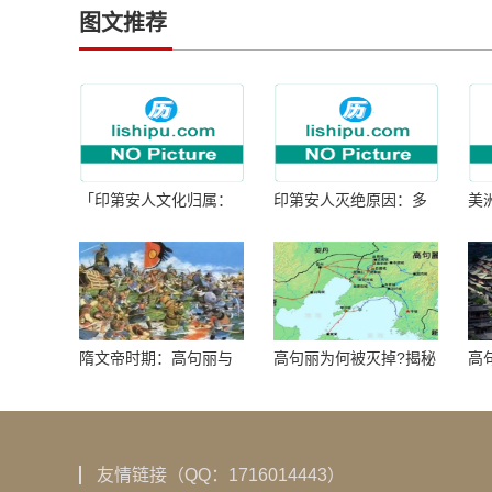
图文推荐
「印第安人文化归属：
印第安人灭绝原因：多
美
何为人类多样性」
因生存压力与文化冲突
谜
隋文帝时期：高句丽与
高句丽为何被灭掉?揭秘
高
隋朝战争概览
真相揭秘!真相大白：高
北
句丽被灭掉的原因揭
秘！
友情链接（QQ：1716014443）