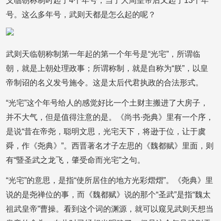
义临朝称制时起了4个年号，当了大周皇帝后又起了13个年
号。这么多年号，武则天都是怎么起的呢？
武则天临朝称制第一年起的第一个年号是“光宅”，所谓临
朝，就是上朝处理政事；所谓称制，就是自称为“朕”，以皇
帝制诏的名义发号施令。这是太后代君执政的合法形式。
“光宅”这个年号给人的感觉好比一个土财主搬进了大房子，
并不大气，但是值得注意的是。《尚书·尧典》里有一个序，
是说“昔在帝尧，聪明文思，光宅天下，将逊于位，让于虞
舜，作《尧典》”。西晋著名才子左思的《魏都赋》里面，则
有“暨圣武之龙飞，肇受命而光宅”之句。
“光宅”的意思，是指“使所居住的地方光彩熠熠”。《尧典》里
说的是尧禅位的事，而《魏都赋》说的那个“圣武”是指“魏太
祖武皇帝”曹操。看到这个词的渊源，就可以窥见武则天想当