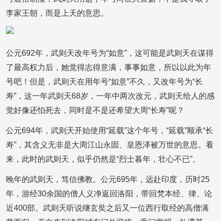
李家王朝，而是上天的意思。
公元692年，武则天改年号为“如意”，这可能是武则天在谋得
了最高权力后，她觉得志得意满，事事如意，所以以此为年
号吧！但是，武则天在用年号“如意”不久，又改年号为“长
寿”，这一年武则天68岁，一年中两次改元，武则天给人的感
觉好像还怕死去，同时是不是还希望大周“长寿”呢？
公元694年，武则天开始使用“延载”这个年号，“延载”顺承“长
寿”，其含义无非是大周江山永固、皇恩泽被万世的意思。看
来，此时的武则天，似乎仍然是“烈士暮年，壮心不已”。
晚年的武则天，笃信佛教。公元695年，远赴印度，历时25
年，游经30余国的僧人义净返回洛阳，带回梵本经、律、论
近400部。武则天听说继玄奘之后又一位西行取经的高僧满