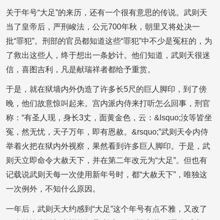
关于年号“大足”的来历，还有一个很有意思的传说。武则天
当了皇帝后，严刑峻法，公元700年秋，朝里又将处决一
批“罪犯”。刑部的官员都知道这些“罪犯”中不少是冤枉的，为
了救出这些人，终于想出一条妙计。他们知道，武则天很迷
信，喜图吉利，凡是献瑞祥者都给予重赏。
于是，就在狱墙内外伪造了许多长5尺的巨人脚印，到了傍
晚，他们故意惊叫起来。宫内派内侍来打听怎么回事，刑官
称：“有圣人现，身长3丈，面黄金色，云：&lsquo;汝等皆坐
冤，然无忧，天子万年，即有恩赦。&rsquo;”武则天令内侍
举着火把在狱内外视察，果然看到许多巨人脚印。于是，武
则天立即命令大赦天下，并在第二年改元为“大足”。但也有
记载说武则天每一次使用新年号时，都“大赦天下”，唯独这
一次例外，不知什么原因。
一年后，武则天大约感到“大足”这个年号有点不雅，又改了