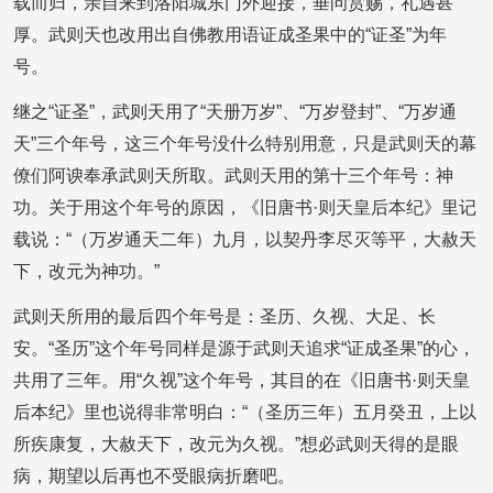
载而归，亲自来到洛阳城东门外迎接，垂问赏赐，礼遇甚
厚。武则天也改用出自佛教用语证成圣果中的“证圣”为年
号。
继之“证圣”，武则天用了“天册万岁”、“万岁登封”、“万岁通
天”三个年号，这三个年号没什么特别用意，只是武则天的幕
僚们阿谀奉承武则天所取。武则天用的第十三个年号：神
功。关于用这个年号的原因，《旧唐书·则天皇后本纪》里记
载说：“（万岁通天二年）九月，以契丹李尽灭等平，大赦天
下，改元为神功。”
武则天所用的最后四个年号是：圣历、久视、大足、长
安。“圣历”这个年号同样是源于武则天追求“证成圣果”的心，
共用了三年。用“久视”这个年号，其目的在《旧唐书·则天皇
后本纪》里也说得非常明白：“（圣历三年）五月癸丑，上以
所疾康复，大赦天下，改元为久视。”想必武则天得的是眼
病，期望以后再也不受眼病折磨吧。