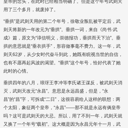
皇帝的念头，在此时已经相当明确了。但是这个年号武则天
用了三个多月，就废掉了。
“垂拱”是武则天用的第二个年号，徐敬业叛乱被平定后，武
则天将新的一年改元为“垂拱”。垂拱一词，来自《尚书·武
成》篇，原文为“谆信明义，崇德报功，垂拱而天下治”。垂
拱的意思就是“垂衣拱手”，形容做事毫不费力。这一年，武
则天62岁，从少女时代奋斗到此，她既有睨视当世的自信，
也有不愿再起风波的渴望。“垂拱”这个年号，恰好代表了她
此时的心情。
垂拱四年的八月，琅玡王李冲等李氏诸王谋反，被武则天消
灭，武则天改元“永昌”。意思是永远昌盛，但是，“永
昌”的“昌”字，可拆成“二日”，这很容易给人这样的联想：两
个太阳，象征两个皇帝，“永昌”——那不就是永远有俩皇帝
吗？这可是武则天的大忌。所以，用了不到一年，武则天就
又换了一个年号“载初”。这大概是因为永昌元年十一月，武