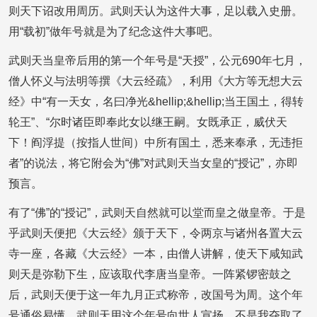
则天下诏改用周历。武则天认为这件大事，足以载入史册。
用“载初”做年号就是为了纪念这件大事吧。
武则天当皇帝后用的第一个年号是“天授”，公元690年七月，
僧人怀义与法明等撰《大云经疏》，利用《大方等无想大云
经》中“有一天女，名曰净光&hellip;&hellip;当王国土，得转
轮王”、“尔时诸臣即奉此女以继王嗣。女既承正，威伏天
下！阎浮提（按指人世间）中所有国土，悉来奉承，无违拒
者”的说法，将它附会为“佛”对武则天当女皇的“授记”，亦即
预言。
有了“佛”的“授记”，武则天自然就可以堂而皇之做皇帝。于是
乎武则天便把《大云经》颁于天下，令两京与诸州各置大云
寺一座，各藏《大云经》一本，由僧人讲解，使天下咸知武
则天是弥勒下生，应该取代李唐当皇帝。一阵紧锣密鼓之
后，武则天便于这一年九月正式称帝，改国号为周。这个年
号通俗易懂，武则天用这个年号向世人宣扬，不是我夺取了