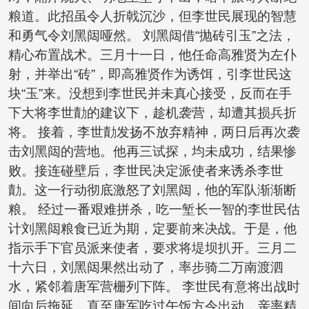
粮道。此招虽令人折戟沉沙，但李世民展现的智慧
和勇气令刘黑闼哑然。 刘黑闼借“抛砖引玉”之法，
精心布置战术。三月十一日，他任命高雅贤为左仆
射，并举出“砖”，即高雅贤作为诱饵，引李世民这
块“玉”来。没想到李世民并未真心接受，反而在手
下大将李世勣的建议下，趁机袭营，却遭其损兵折
将。 接着，李世勣发扬不放弃精神，两日后再次袭
击刘黑闼的营地。他再三试探，均未成功，结果惨
败。接连碰壁后，李世民决定派使者来诱杀李世
勣。这一行动彻底激怒了刘黑闼，他的军队渐渐断
粮。 经过一番艰难拼杀，吃一堑长一智的李世民估
计刘黑闼粮食已近为期，定要前来决战。于是，他
指示手下官员派来使者，要求将堤坝扒开。三月二
十六日，刘黑闼果然出动了，率步骑二万南渡泗
水，紧邻着唐军营栅列下阵。 李世民有意将出战时
间向后拖延，直至唐军吃过午饭方令出动，亲率精