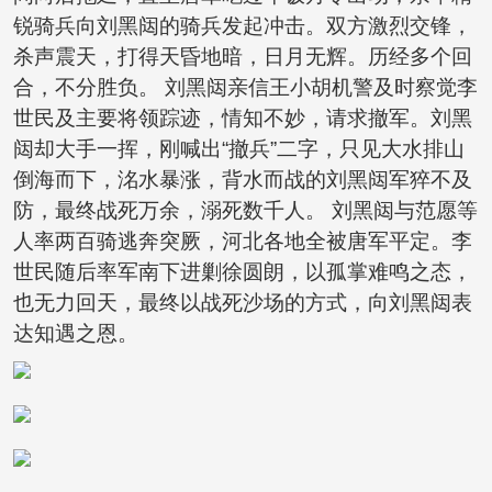
锐骑兵向刘黑闼的骑兵发起冲击。双方激烈交锋，
杀声震天，打得天昏地暗，日月无辉。历经多个回
合，不分胜负。 刘黑闼亲信王小胡机警及时察觉李
世民及主要将领踪迹，情知不妙，请求撤军。刘黑
闼却大手一挥，刚喊出“撤兵”二字，只见大水排山
倒海而下，洺水暴涨，背水而战的刘黑闼军猝不及
防，最终战死万余，溺死数千人。 刘黑闼与范愿等
人率两百骑逃奔突厥，河北各地全被唐军平定。李
世民随后率军南下进剿徐圆朗，以孤掌难鸣之态，
也无力回天，最终以战死沙场的方式，向刘黑闼表
达知遇之恩。