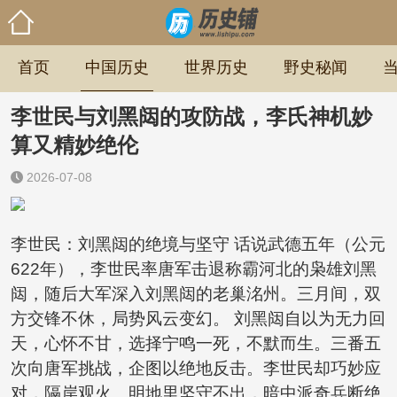
首页
中国历史
世界历史
野史秘闻
李世民与刘黑闼的攻防战，李氏神机妙
算又精妙绝伦
2026-07-08
李世民：刘黑闼的绝境与坚守 话说武德五年（公元
622年），李世民率唐军击退称霸河北的枭雄刘黑
闼，随后大军深入刘黑闼的老巢洺州。三月间，双
方交锋不休，局势风云变幻。 刘黑闼自以为无力回
天，心怀不甘，选择宁鸣一死，不默而生。三番五
次向唐军挑战，企图以绝地反击。李世民却巧妙应
对，隔岸观火、明地里坚守不出，暗中派奇兵断绝