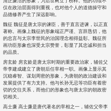
清正廉洁的形象，为后世树立了榜样。他的功绩不
仅在政治层面得到重视，也对他个人的道德操守和
品德修养产生了深远影响。
魏征 魏征是唐太宗的谏臣，善于直言进谏，以正直
著称。画像上魏征的形象端正严谨、言辞恳切，他
的忠言与太宗李世民的治国理念相得益彰。魏征所
画功臣形象也深受太宗赞誉，彰显了其忠诚和担当
的品质。
房玄龄 房玄龄是唐太宗时期的重要政治家，辅佐父
帝李建成建立了唐朝后任宰相一职。画像上显示其
沉稳睿智、谋划周密的形象，为唐朝的政治建设和
发展提供了有力支持。他与长孙无忌等功臣有着密
切的交往关系，而他们的形象也与唐太宗的朝政密
切相关。
高士廉 高士廉是唐代著名的宰相之一，辅佐父帝李