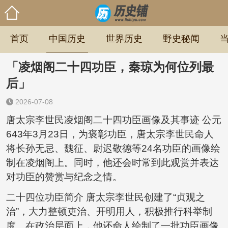
首页
中国历史
世界历史
野史秘闻
「凌烟阁二十四功臣，秦琼为何位列最
后」
2026-07-08
唐太宗李世民凌烟阁二十四功臣画像及其事迹 公元
643年3月23日，为褒彰功臣，唐太宗李世民命人
将长孙无忌、魏征、尉迟敬德等24名功臣的画像绘
制在凌烟阁上。同时，他还会时常到此观赏并表达
对功臣的赞赏与纪念之情。
二十四位功臣简介 唐太宗李世民创建了“贞观之
治”，大力整顿吏治、开明用人，积极推行科举制
度。在政治层面上，他还命人绘制了一批功臣画像