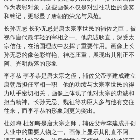
作为表彰对象，这些画像不仅是对过往功臣的褒奖
和铭记，更彰显了唐朝的荣光与风范。
长孙无忌 长孙无忌是唐太宗李世民的辅佐之臣，被
视作唐代最年轻的宰相之一。他忠诚耿直，深受太
宗信任，在治国理政中发挥了重要作用。画像上长
孙无忌的像色彩鲜艳、神态庄重，展现出其刚正不
阿、光明磊落的形象。
李孝恭 李孝恭是唐太宗之侄，辅佐父帝李建成建立
唐朝后担任宰相一职。他的功绩与太宗李世民的得
力助手密切相关，画像上体现了他对太宗的忠诚和
担当精神。长孙无忌、魏征等功臣大多与他有交往
往来，而李孝恭的形象则更为突出。
杜如晦 杜如晦是唐太宗之师，辅佐父帝李建成开创
大业中的重要人物之一。画像上显示其刚直不阿、