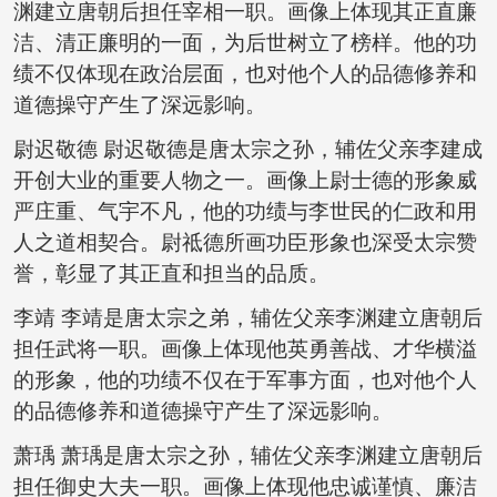
渊建立唐朝后担任宰相一职。画像上体现其正直廉
洁、清正廉明的一面，为后世树立了榜样。他的功
绩不仅体现在政治层面，也对他个人的品德修养和
道德操守产生了深远影响。
尉迟敬德 尉迟敬德是唐太宗之孙，辅佐父亲李建成
开创大业的重要人物之一。画像上尉士德的形象威
严庄重、气宇不凡，他的功绩与李世民的仁政和用
人之道相契合。尉祗德所画功臣形象也深受太宗赞
誉，彰显了其正直和担当的品质。
李靖 李靖是唐太宗之弟，辅佐父亲李渊建立唐朝后
担任武将一职。画像上体现他英勇善战、才华横溢
的形象，他的功绩不仅在于军事方面，也对他个人
的品德修养和道德操守产生了深远影响。
萧瑀 萧瑀是唐太宗之孙，辅佐父亲李渊建立唐朝后
担任御史大夫一职。画像上体现他忠诚谨慎、廉洁