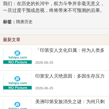
我们：在历史的长河中，权力斗争并非毫无意义，
一旦过度干预或忽视，终将带来不可预测的后果。
标签：
隋唐历史
最新文章
「印第安人文化归属：何为人类多
样性」
2026-06-25
印第安人灭绝原因：多因生存压力
与文化冲突
2026-06-25
美洲印第安族消失之谜：为何只剩
数十族