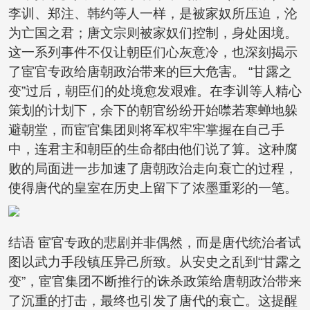
李训、郑注、韩约等人一样，是被家奴所压迫，沦
为亡国之君；唐文宗则被家奴们控制，身处困境。
这一系列事件不仅让朝臣们心灰意冷，也深刻揭示
了宦官专政给唐朝政治带来的巨大危害。 “甘露之
变”过后，朝臣们的处境愈发艰难。在李训等人精心
策划的计划下，余下的朝官纷纷开始噤若寒蝉地躲
避朝堂，而宦官集团则将军权牢牢掌握在自己手
中，连君主和朝臣的生命都由他们说了算。这种腐
败的局面进一步加速了唐朝政治走向衰亡的过程，
使得唐代的皇室在历史上留下了浓墨重彩的一笔。
结语 宦官专政的悲剧并非偶然，而是唐代统治者试
图以武力手段镇压异己所致。从安史之乱到“甘露之
变”，宦官集团不断推行的诛杀政策给唐朝政治带来
了沉重的打击，最终也引发了唐代的衰亡。这提醒